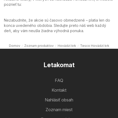
pozrieť tu:
Nezabudnite, že akcie sú časovo obmedzené – platia len do
konca uvedeného obdobia. Sledujte preto náš web každý
deň, aby vám neušla žiadna výhodná ponuka.
Domov
Zoznam produktov
Hovädzí krk
Tesco Hovädzí krk
Letakomat
FAQ
Kontakt
Nahlásiť obsah
Zoznam miest