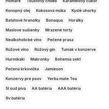
Homáre
Toustový chlieb
Karamelový cukor
Konopný olej
Kokosová múka
Kyslé uhorky
Batátové hranolky
Bonaqua
Horálky
Maslove sušienky
Mrazené torty
Nealkoholické víno
Pečené prasa
Rúžové víno
Rúžový gin
Tuniak v konzerve
Hurmikaki
Makronky
Bohemia sekt
Pečená krkovička
Jamieson
Konzervy pre psov
Yerba mate Tea
5l sud piva
AA batéria
AAA batéria
9v batéria