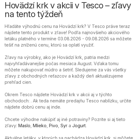
Hovädzí krk v akcii v Tesco – zľavy
na tento týždeň
Hľadáte výhodnú cenu na Hovädzí krk? V Tesco práve teraz
nájdete tento produkt v zľave! Podľa najnovšieho akciového
letáku platného v termíne 03.08.2026 - 09.08.2026 sa môžete
tešiť na zníženú cenu, ktorú sa oplatí využiť.
Zľavy na výrobky, ako je Hovädzí krk, patria medzi
najvyhľadávanejšie počas mesiaca August. Vďaka tomu
môžete nakupovať múdro a šetriť. Sledujeme za vás všetky
zľavy z obchodných reťazcov a každý deň aktualizujeme
prehľad cien.
Okrem Tesco nájdete Hovädzí krk v akcii aj v týchto
obchodoch: . Ak teda nemáte predajňu Tesco nablízku, určite
nájdete dobrú cenu aj inde.
Chcete výhodne nakúpiť aj iné potraviny? Pozrite si aj tieto
zľavy:
Maslo
,
Mlieko
,
Pivo
,
Syr
a
Jogurt
.
Aktuálne letáky, v ktorých sa nachádza Hovädzí krk, si môžete