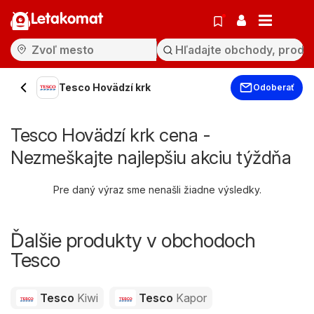
Letakomat
Tesco Hovädzí krk
Odoberať
Tesco Hovädzí krk cena -
Nezmeškajte najlepšiu akciu týždňa
Pre daný výraz sme nenašli žiadne výsledky.
Ďalšie produkty v obchodoch
Tesco
Tesco
Kiwi
Tesco
Kapor