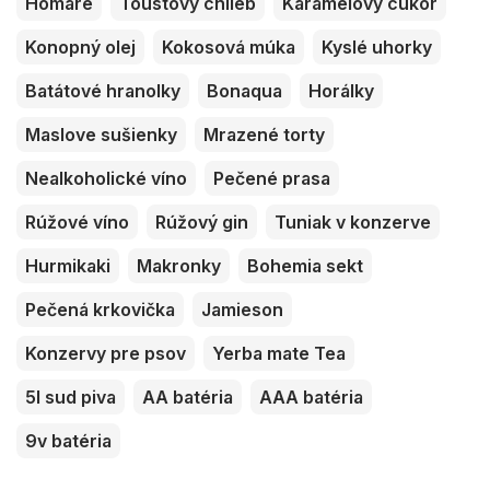
Homáre
Toustový chlieb
Karamelový cukor
Konopný olej
Kokosová múka
Kyslé uhorky
Batátové hranolky
Bonaqua
Horálky
Maslove sušienky
Mrazené torty
Nealkoholické víno
Pečené prasa
Rúžové víno
Rúžový gin
Tuniak v konzerve
Hurmikaki
Makronky
Bohemia sekt
Pečená krkovička
Jamieson
Konzervy pre psov
Yerba mate Tea
5l sud piva
AA batéria
AAA batéria
9v batéria