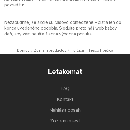
pozrieť tu:
Nezabudnite, že akcie sú časovo obmedzené – platia len do
konca uvedeného obdobia. Sledujte preto náš web každý
deň, aby vám neušla žiadna výhodná ponuka.
Domov
Zoznam produktov
Horčica
Tesco Horčica
Letakomat
FAQ
Kontakt
Nahlásiť obsah
Zoznam miest