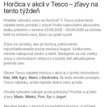
Horčica v akcii v Tesco – zľavy na
tento týždeň
Hľadáte výhodnú cenu na Horčica? V Tesco práve teraz
nájdete tento produkt v zľave! Podľa najnovšieho akciového
letáku platného v termíne 03.08.2026 - 09.08.2026 sa môžete
tešiť na zníženú cenu, ktorú sa oplatí využiť.
Zľavy na výrobky, ako je Horčica, patria medzi
najvyhľadávanejšie počas mesiaca August. Vďaka tomu
môžete nakupovať múdro a šetriť. Sledujeme za vás všetky
zľavy z obchodných reťazcov a každý deň aktualizujeme
prehľad cien.
Okrem Tesco nájdete Horčica v akcii aj v týchto obchodoch:
Klas
,
Milk Agro
,
Metro
a
Biedronka
. Ak teda nemáte predajňu
Tesco nablízku, určite nájdete dobrú cenu aj inde.
Chcete výhodne nakúpiť aj iné potraviny? Pozrite si aj tieto
zľavy:
Maslo
,
Mlieko
,
Pivo
,
Syr
a
Jogurt
.
Aktuálne letáky, v ktorých sa nachádza Horčica, si môžete