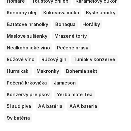
Homáre
Toustový chlieb
Karamelový cukor
Konopný olej
Kokosová múka
Kyslé uhorky
Batátové hranolky
Bonaqua
Horálky
Maslove sušienky
Mrazené torty
Nealkoholické víno
Pečené prasa
Rúžové víno
Rúžový gin
Tuniak v konzerve
Hurmikaki
Makronky
Bohemia sekt
Pečená krkovička
Jamieson
Konzervy pre psov
Yerba mate Tea
5l sud piva
AA batéria
AAA batéria
9v batéria