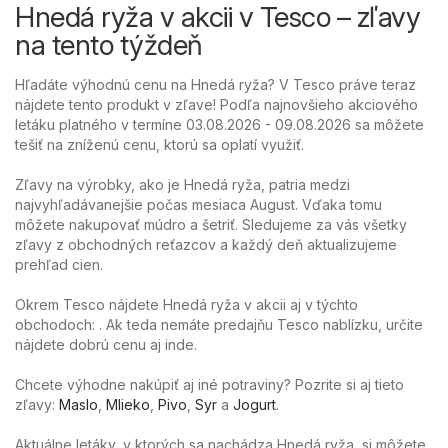
Hnedá ryža v akcii v Tesco – zľavy
na tento týždeň
Hľadáte výhodnú cenu na Hnedá ryža? V Tesco práve teraz
nájdete tento produkt v zľave! Podľa najnovšieho akciového
letáku platného v termíne 03.08.2026 - 09.08.2026 sa môžete
tešiť na zníženú cenu, ktorú sa oplatí využiť.
Zľavy na výrobky, ako je Hnedá ryža, patria medzi
najvyhľadávanejšie počas mesiaca August. Vďaka tomu
môžete nakupovať múdro a šetriť. Sledujeme za vás všetky
zľavy z obchodných reťazcov a každý deň aktualizujeme
prehľad cien.
Okrem Tesco nájdete Hnedá ryža v akcii aj v týchto
obchodoch: . Ak teda nemáte predajňu Tesco nablízku, určite
nájdete dobrú cenu aj inde.
Chcete výhodne nakúpiť aj iné potraviny? Pozrite si aj tieto
zľavy:
Maslo
,
Mlieko
,
Pivo
,
Syr
a
Jogurt
.
Aktuálne letáky, v ktorých sa nachádza Hnedá ryža, si môžete