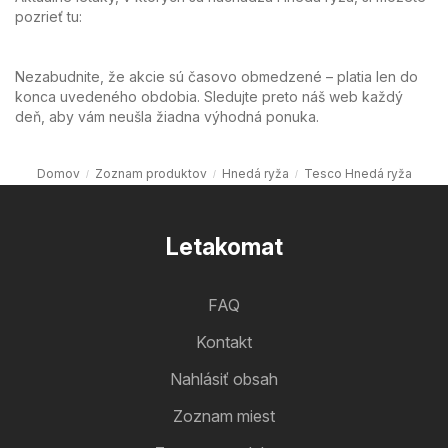
pozrieť tu:
Nezabudnite, že akcie sú časovo obmedzené – platia len do
konca uvedeného obdobia. Sledujte preto náš web každý
deň, aby vám neušla žiadna výhodná ponuka.
Domov
Zoznam produktov
Hnedá ryža
Tesco Hnedá ryža
Letakomat
FAQ
Kontakt
Nahlásiť obsah
Zoznam miest