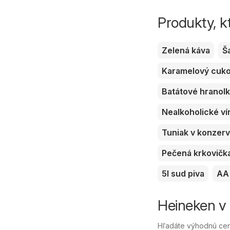
Produkty, k
Zelená káva
Š
Karamelový cuk
Batátové hranol
Nealkoholické ví
Tuniak v konzer
Pečená krkovičk
5l sud piva
AA 
Heineken v 
Hľadáte výhodnú cen