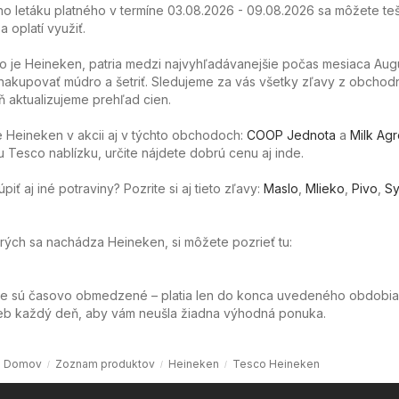
o letáku platného v termíne 03.08.2026 - 09.08.2026 sa môžete teš
 oplatí využiť.
o je Heineken, patria medzi najvyhľadávanejšie počas mesiaca Augu
akupovať múdro a šetriť. Sledujeme za vás všetky zľavy z obchod
 aktualizujeme prehľad cien.
 Heineken v akcii aj v týchto obchodoch:
COOP Jednota
a
Milk Ag
 Tesco nablízku, určite nájdete dobrú cenu aj inde.
ť aj iné potraviny? Pozrite si aj tieto zľavy:
Maslo
,
Mlieko
,
Pivo
,
Sy
orých sa nachádza Heineken, si môžete pozrieť tu:
ie sú časovo obmedzené – platia len do konca uvedeného obdobia
web každý deň, aby vám neušla žiadna výhodná ponuka.
Domov
Zoznam produktov
Heineken
Tesco Heineken