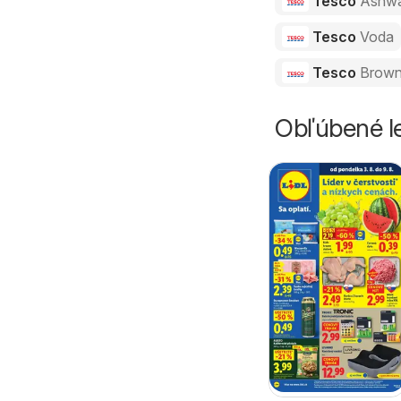
Tesco
Ashw
Tesco
Voda
Tesco
Brown
Obľúbené le