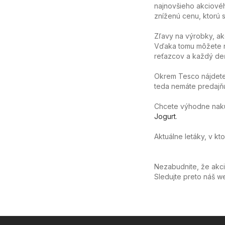
najnovšieho akciovéh
zníženú cenu, ktorú sa
Zľavy na výrobky, ak
Vďaka tomu môžete n
reťazcov a každý deň
Okrem Tesco nájdete
teda nemáte predajňu
Chcete výhodne nakúpi
Jogurt
.
Aktuálne letáky, v kt
Nezabudnite, že akc
Sledujte preto náš 