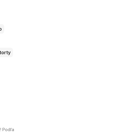
b
torty
! Podľa