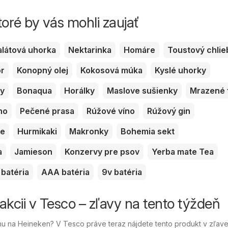
toré by vás mohli zaujať
alátová uhorka
Nektarinka
Homáre
Toustový chlie
or
Konopný olej
Kokosová múka
Kyslé uhorky
ky
Bonaqua
Horálky
Maslove sušienky
Mrazené 
no
Pečené prasa
Rúžové víno
Rúžový gin
ve
Hurmikaki
Makronky
Bohemia sekt
a
Jamieson
Konzervy pre psov
Yerba mate Tea
batéria
AAA batéria
9v batéria
akcii v Tesco – zľavy na tento týždeň
u na Heineken? V Tesco práve teraz nájdete tento produkt v zľave