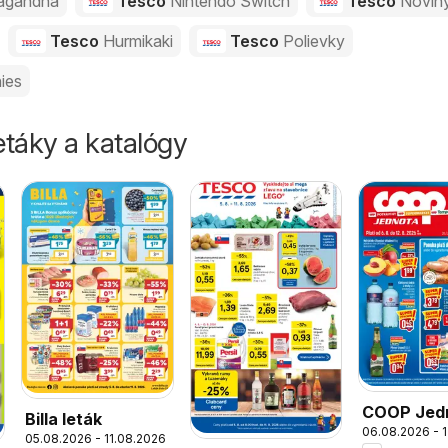
agandha
Tesco
Nintendo Switch
Tesco
Novin
Tesco
Hurmikaki
Tesco
Polievky
ies
táky a katalógy
COOP Jed
Billa leták
06.08.2026 - 
leták
05.08.2026 - 11.08.2026