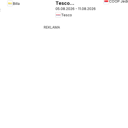
COOP Jed
Tesco
Billa
05.08.2026 - 11.08.2026
Hypermarket -
6
Tesco
leták
REKLAMA