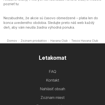
pozrieť tu:
Nezabudnite, že akcie sú časovo obmedzené – platia len do
konca uvedeného obdobia. Sledujte preto náš web každý
deň, aby vám neušla žiadna výhodná ponuka.
Domov
Zoznam produktov
Havana Club
Tesco Havana Club
Letakomat
FAQ
Kontakt
Nahlásiť obsah
Zoznam miest