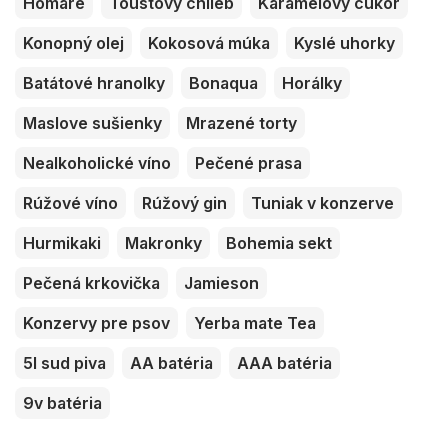
Homáre
Toustový chlieb
Karamelový cukor
Konopný olej
Kokosová múka
Kyslé uhorky
Batátové hranolky
Bonaqua
Horálky
Maslove sušienky
Mrazené torty
Nealkoholické víno
Pečené prasa
Rúžové víno
Rúžový gin
Tuniak v konzerve
Hurmikaki
Makronky
Bohemia sekt
Pečená krkovička
Jamieson
Konzervy pre psov
Yerba mate Tea
5l sud piva
AA batéria
AAA batéria
9v batéria