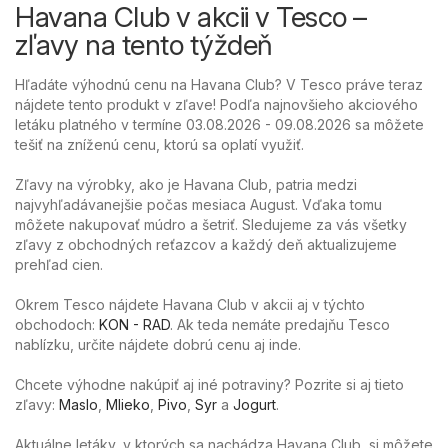
Havana Club v akcii v Tesco –
zľavy na tento týždeň
Hľadáte výhodnú cenu na Havana Club? V Tesco práve teraz
nájdete tento produkt v zľave! Podľa najnovšieho akciového
letáku platného v termíne 03.08.2026 - 09.08.2026 sa môžete
tešiť na zníženú cenu, ktorú sa oplatí využiť.
Zľavy na výrobky, ako je Havana Club, patria medzi
najvyhľadávanejšie počas mesiaca August. Vďaka tomu
môžete nakupovať múdro a šetriť. Sledujeme za vás všetky
zľavy z obchodných reťazcov a každý deň aktualizujeme
prehľad cien.
Okrem Tesco nájdete Havana Club v akcii aj v týchto
obchodoch:
KON - RAD
. Ak teda nemáte predajňu Tesco
nablízku, určite nájdete dobrú cenu aj inde.
Chcete výhodne nakúpiť aj iné potraviny? Pozrite si aj tieto
zľavy:
Maslo
,
Mlieko
,
Pivo
,
Syr
a
Jogurt
.
Aktuálne letáky, v ktorých sa nachádza Havana Club, si môžete