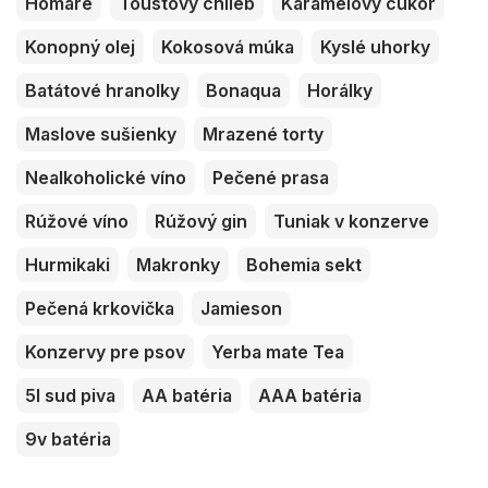
Homáre
Toustový chlieb
Karamelový cukor
Konopný olej
Kokosová múka
Kyslé uhorky
Batátové hranolky
Bonaqua
Horálky
Maslove sušienky
Mrazené torty
Nealkoholické víno
Pečené prasa
Rúžové víno
Rúžový gin
Tuniak v konzerve
Hurmikaki
Makronky
Bohemia sekt
Pečená krkovička
Jamieson
Konzervy pre psov
Yerba mate Tea
5l sud piva
AA batéria
AAA batéria
9v batéria