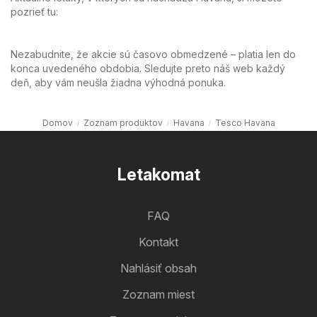
pozrieť tu:
Nezabudnite, že akcie sú časovo obmedzené – platia len do
konca uvedeného obdobia. Sledujte preto náš web každý
deň, aby vám neušla žiadna výhodná ponuka.
Domov
Zoznam produktov
Havana
Tesco Havana
Letakomat
FAQ
Kontakt
Nahlásiť obsah
Zoznam miest