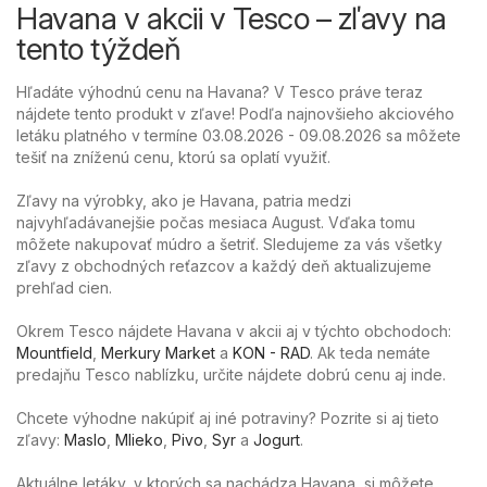
Havana v akcii v Tesco – zľavy na
tento týždeň
Hľadáte výhodnú cenu na Havana? V Tesco práve teraz
nájdete tento produkt v zľave! Podľa najnovšieho akciového
letáku platného v termíne 03.08.2026 - 09.08.2026 sa môžete
tešiť na zníženú cenu, ktorú sa oplatí využiť.
Zľavy na výrobky, ako je Havana, patria medzi
najvyhľadávanejšie počas mesiaca August. Vďaka tomu
môžete nakupovať múdro a šetriť. Sledujeme za vás všetky
zľavy z obchodných reťazcov a každý deň aktualizujeme
prehľad cien.
Okrem Tesco nájdete Havana v akcii aj v týchto obchodoch:
Mountfield
,
Merkury Market
a
KON - RAD
. Ak teda nemáte
predajňu Tesco nablízku, určite nájdete dobrú cenu aj inde.
Chcete výhodne nakúpiť aj iné potraviny? Pozrite si aj tieto
zľavy:
Maslo
,
Mlieko
,
Pivo
,
Syr
a
Jogurt
.
Aktuálne letáky, v ktorých sa nachádza Havana, si môžete