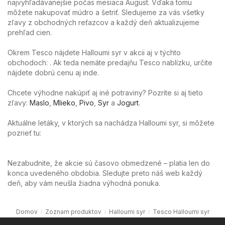
najvyhľadávanejšie počas mesiaca August. Vďaka tomu
môžete nakupovať múdro a šetriť. Sledujeme za vás všetky
zľavy z obchodných reťazcov a každý deň aktualizujeme
prehľad cien.
Okrem Tesco nájdete Halloumi syr v akcii aj v týchto
obchodoch: . Ak teda nemáte predajňu Tesco nablízku, určite
nájdete dobrú cenu aj inde.
Chcete výhodne nakúpiť aj iné potraviny? Pozrite si aj tieto
zľavy:
Maslo
,
Mlieko
,
Pivo
,
Syr
a
Jogurt
.
Aktuálne letáky, v ktorých sa nachádza Halloumi syr, si môžete
pozrieť tu:
Nezabudnite, že akcie sú časovo obmedzené – platia len do
konca uvedeného obdobia. Sledujte preto náš web každý
deň, aby vám neušla žiadna výhodná ponuka.
Domov
Zoznam produktov
Halloumi syr
Tesco Halloumi syr