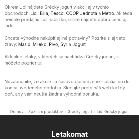
Okrem Lidl nájdete Grécky jogurt v akcii aj v týchto
obchodoch:
Lidl
,
Billa
,
Tesco
,
COOP Jednota
a
Metro
. Ak teda
nemáte predajňu Lidl nablízku, určite nájdete dobrú cenu aj
inde.
Chcete výhodne nakúpiť aj iné potraviny? Pozrite si aj tieto
zľavy:
Maslo
,
Mlieko
,
Pivo
,
Syr
a
Jogurt
.
Aktuálne letáky, v ktorých sa nachádza Grécky jogurt, si
môžete pozrieť tu:
Nezabudnite, že akcie sú časovo obmedzené – platia len do
konca uvedeného obdobia. Sledujte preto náš web každý
deň, aby vám neušla žiadna výhodná ponuka.
Domov
Zoznam produktov
Grécky jogurt
Lidl Grécky jogurt
Letakomat