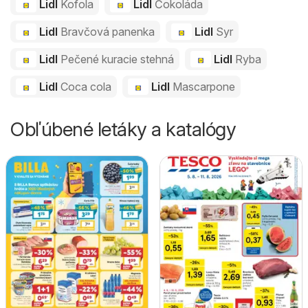
Lidl
Kofola
Lidl
Čokoláda
Lidl
Bravčová panenka
Lidl
Syr
Lidl
Pečené kuracie stehná
Lidl
Ryba
Lidl
Coca cola
Lidl
Mascarpone
Obľúbené letáky a katalógy