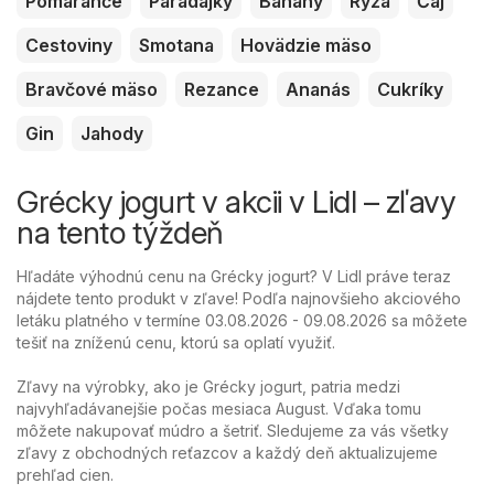
Pomaranče
Paradajky
Banány
Ryža
Čaj
Cestoviny
Smotana
Hovädzie mäso
Bravčové mäso
Rezance
Ananás
Cukríky
Gin
Jahody
Grécky jogurt v akcii v Lidl – zľavy
na tento týždeň
Hľadáte výhodnú cenu na Grécky jogurt? V Lidl práve teraz
nájdete tento produkt v zľave! Podľa najnovšieho akciového
letáku platného v termíne 03.08.2026 - 09.08.2026 sa môžete
tešiť na zníženú cenu, ktorú sa oplatí využiť.
Zľavy na výrobky, ako je Grécky jogurt, patria medzi
najvyhľadávanejšie počas mesiaca August. Vďaka tomu
môžete nakupovať múdro a šetriť. Sledujeme za vás všetky
zľavy z obchodných reťazcov a každý deň aktualizujeme
prehľad cien.