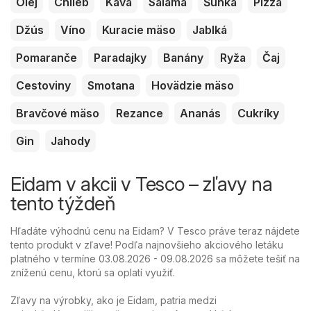
Olej
Chlieb
Káva
Saláma
Šunka
Pizza
Džús
Víno
Kuracie mäso
Jablká
Pomaranče
Paradajky
Banány
Ryža
Čaj
Cestoviny
Smotana
Hovädzie mäso
Bravčové mäso
Rezance
Ananás
Cukríky
Gin
Jahody
Eidam v akcii v Tesco – zľavy na
tento týždeň
Hľadáte výhodnú cenu na Eidam? V Tesco práve teraz nájdete
tento produkt v zľave! Podľa najnovšieho akciového letáku
platného v termíne 03.08.2026 - 09.08.2026 sa môžete tešiť na
zníženú cenu, ktorú sa oplatí využiť.
Zľavy na výrobky, ako je Eidam, patria medzi