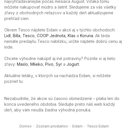
najvyhľadávanejšie počas mesiaca August. Vďaka tomu
môžete nakupovať múdro a šetriť. Sledujeme za vás všetky
zľavy z obchodných reťazcov a každý deň aktualizujeme
prehľad cien.
Okrem Tesco nájdete Eidam v akcii aj v týchto obchodoch:
Lidl
,
Billa
,
Tesco
,
COOP Jednota
,
Klas
a
Koruna
. Ak teda
nemáte predajňu Tesco nablízku, určite nájdete dobrú cenu aj
inde.
Chcete výhodne nakúpiť aj iné potraviny? Pozrite si aj tieto
zľavy:
Maslo
,
Mlieko
,
Pivo
,
Syr
a
Jogurt
.
Aktuálne letáky, v ktorých sa nachádza Eidam, si môžete
pozrieť tu:
Nezabudnite, že akcie sú časovo obmedzené – platia len do
konca uvedeného obdobia. Sledujte preto náš web každý
deň, aby vám neušla žiadna výhodná ponuka.
Domov
Zoznam produktov
Eidam
Tesco Eidam