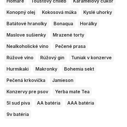
Homáre
Toustový chlieb
Karamelový cukor
Konopný olej
Kokosová múka
Kyslé uhorky
Batátové hranolky
Bonaqua
Horálky
Maslove sušienky
Mrazené torty
Nealkoholické víno
Pečené prasa
Rúžové víno
Rúžový gin
Tuniak v konzerve
Hurmikaki
Makronky
Bohemia sekt
Pečená krkovička
Jamieson
Konzervy pre psov
Yerba mate Tea
5l sud piva
AA batéria
AAA batéria
9v batéria