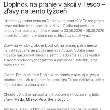
Doplnok na pranie v akcii v Tesco –
zľavy na tento týždeň
Hľadáte výhodnú cenu na Doplnok na pranie? V Tesco práve
teraz nájdete tento produkt v zľave! Podľa najnovšieho
akciového letáku platného v termíne 03.08.2026 - 09.08.2026
sa môžete tešiť na zníženú cenu, ktorú sa oplatí využiť.
Zľavy na výrobky, ako je Doplnok na pranie, patria medzi
najvyhľadávanejšie počas mesiaca August. Vďaka tomu
môžete nakupovať múdro a šetriť. Sledujeme za vás všetky
zľavy z obchodných reťazcov a každý deň aktualizujeme
prehľad cien.
Okrem Tesco nájdete Doplnok na pranie v akcii aj v týchto
obchodoch: . Ak teda nemáte predajňu Tesco nablízku, určite
nájdete dobrú cenu aj inde.
Chcete výhodne nakúpiť aj iné potraviny? Pozrite si aj tieto
zľavy:
Maslo
,
Mlieko
,
Pivo
,
Syr
a
Jogurt
.
Aktuálne letáky, v ktorých sa nachádza Doplnok na pranie, si