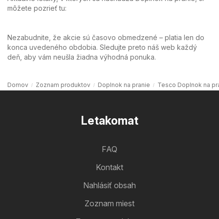
môžete pozrieť tu:
Nezabudnite, že akcie sú časovo obmedzené – platia len do
konca uvedeného obdobia. Sledujte preto náš web každý
deň, aby vám neušla žiadna výhodná ponuka.
Domov
Zoznam produktov
Doplnok na pranie
Tesco Doplnok na pr
Letakomat
FAQ
Kontakt
Nahlásiť obsah
Zoznam miest