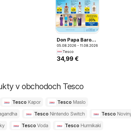
Don Papa Baroko
05.08.2026 - 11.08.2026
40 %**, Rum, 0,7
Tesco
l
34,99 €
dukty v obchodoch Tesco
Tesco
Kapor
Tesco
Maslo
agandha
Tesco
Nintendo Switch
Tesco
Novin
vky
Tesco
Voda
Tesco
Hurmikaki