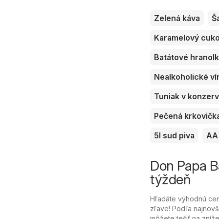
Zelená káva
Š
Karamelový cuk
Batátové hranol
Nealkoholické ví
Tuniak v konzer
Pečená krkovičk
5l sud piva
AA 
Don Papa Ba
týždeň
Hľadáte výhodnú cen
zľave! Podľa najnovš
môžete tešiť na zníže