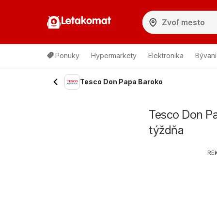
Letakomat
Ponuky
Hypermarkety
Elektronika
Bývani
Tesco Don Papa Baroko
Tesco Don Pa
týždňa
RE