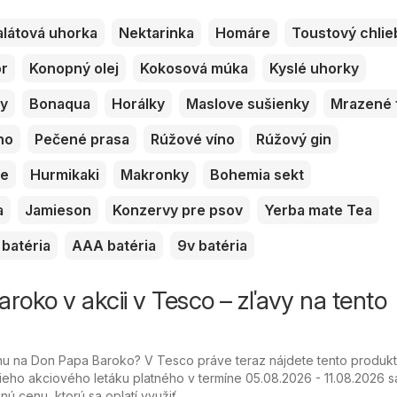
alátová uhorka
Nektarinka
Homáre
Toustový chlie
or
Konopný olej
Kokosová múka
Kyslé uhorky
ky
Bonaqua
Horálky
Maslove sušienky
Mrazené 
no
Pečené prasa
Rúžové víno
Rúžový gin
ve
Hurmikaki
Makronky
Bohemia sekt
a
Jamieson
Konzervy pre psov
Yerba mate Tea
batéria
AAA batéria
9v batéria
roko v akcii v Tesco – zľavy na tento
u na Don Papa Baroko? V Tesco práve teraz nájdete tento produkt
ieho akciového letáku platného v termíne 05.08.2026 - 11.08.2026 s
nú cenu, ktorú sa oplatí využiť.