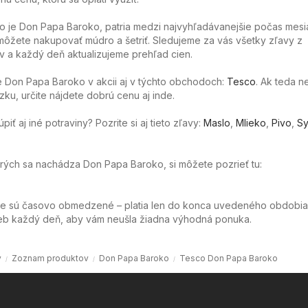
o je Don Papa Baroko, patria medzi najvyhľadávanejšie počas mesi
ôžete nakupovať múdro a šetriť. Sledujeme za vás všetky zľavy z
 a každý deň aktualizujeme prehľad cien.
 Don Papa Baroko v akcii aj v týchto obchodoch:
Tesco
. Ak teda 
ku, určite nájdete dobrú cenu aj inde.
ť aj iné potraviny? Pozrite si aj tieto zľavy:
Maslo
,
Mlieko
,
Pivo
,
Sy
torých sa nachádza Don Papa Baroko, si môžete pozrieť tu:
ie sú časovo obmedzené – platia len do konca uvedeného obdobia
web každý deň, aby vám neušla žiadna výhodná ponuka.
v
Zoznam produktov
Don Papa Baroko
Tesco Don Papa Baroko