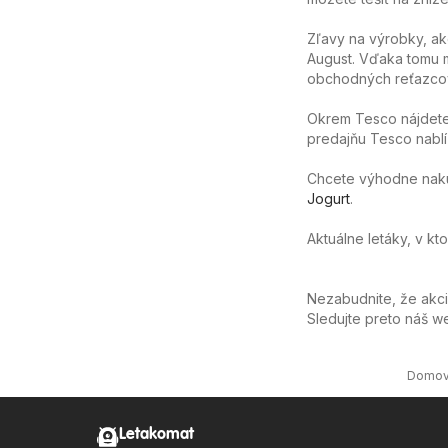
Zľavy na výrobky, ak
August. Vďaka tomu m
obchodných reťazcov
Okrem Tesco nájdete
predajňu Tesco nablíz
Chcete výhodne nakúpi
Jogurt
.
Aktuálne letáky, v k
Nezabudnite, že akc
Sledujte preto náš 
Domo
Letakomat