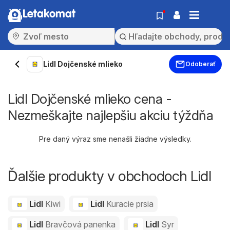
Letakomat
Lidl Dojčenské mlieko
Odoberať
Lidl Dojčenské mlieko cena -
Nezmeškajte najlepšiu akciu týždňa
Pre daný výraz sme nenašli žiadne výsledky.
Ďalšie produkty v obchodoch Lidl
Lidl
Kiwi
Lidl
Kuracie prsia
Lidl
Bravčová panenka
Lidl
Syr