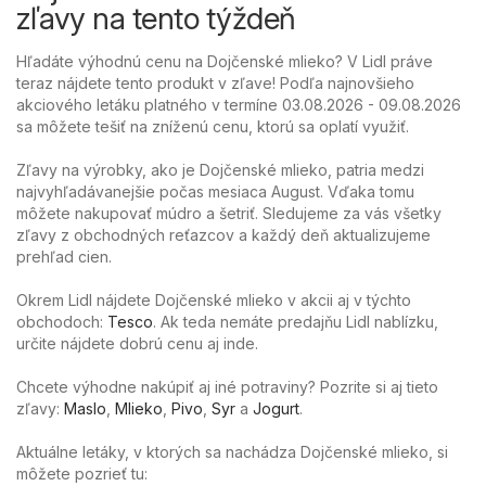
zľavy na tento týždeň
Hľadáte výhodnú cenu na Dojčenské mlieko? V Lidl práve
teraz nájdete tento produkt v zľave! Podľa najnovšieho
akciového letáku platného v termíne 03.08.2026 - 09.08.2026
sa môžete tešiť na zníženú cenu, ktorú sa oplatí využiť.
Zľavy na výrobky, ako je Dojčenské mlieko, patria medzi
najvyhľadávanejšie počas mesiaca August. Vďaka tomu
môžete nakupovať múdro a šetriť. Sledujeme za vás všetky
zľavy z obchodných reťazcov a každý deň aktualizujeme
prehľad cien.
Okrem Lidl nájdete Dojčenské mlieko v akcii aj v týchto
obchodoch:
Tesco
. Ak teda nemáte predajňu Lidl nablízku,
určite nájdete dobrú cenu aj inde.
Chcete výhodne nakúpiť aj iné potraviny? Pozrite si aj tieto
zľavy:
Maslo
,
Mlieko
,
Pivo
,
Syr
a
Jogurt
.
Aktuálne letáky, v ktorých sa nachádza Dojčenské mlieko, si
môžete pozrieť tu: