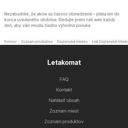
Nezabudnite, že akcie sú časovo obmedzené – platia len do
konca uvedeného obdobia. Sledujte preto náš web každý
deň, aby vám neušla žiadna výhodná ponuka.
Domov
Zoznam produktov
Dojčenské mlieko
Lidl Dojčenské mliek
Letakomat
FAQ
Kontakt
Nahlásiť obsah
Zoznam miest
Zoznam produktov