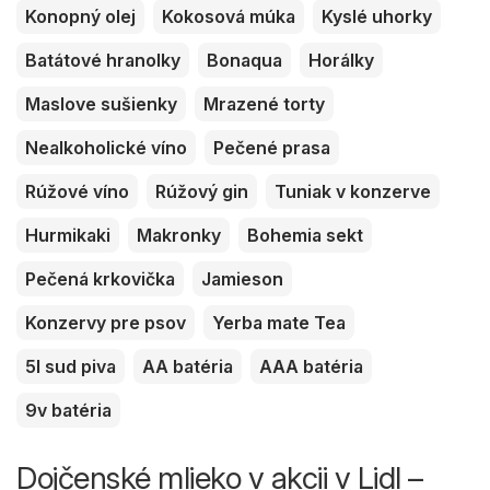
Konopný olej
Kokosová múka
Kyslé uhorky
Batátové hranolky
Bonaqua
Horálky
Maslove sušienky
Mrazené torty
Nealkoholické víno
Pečené prasa
Rúžové víno
Rúžový gin
Tuniak v konzerve
Hurmikaki
Makronky
Bohemia sekt
Pečená krkovička
Jamieson
Konzervy pre psov
Yerba mate Tea
5l sud piva
AA batéria
AAA batéria
9v batéria
Dojčenské mlieko v akcii v Lidl –