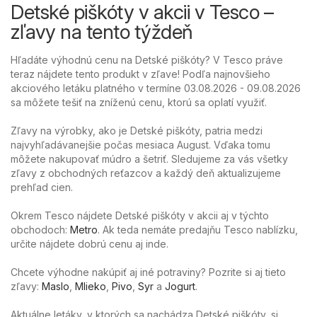
Detské piškóty v akcii v Tesco –
zľavy na tento týždeň
Hľadáte výhodnú cenu na Detské piškóty? V Tesco práve
teraz nájdete tento produkt v zľave! Podľa najnovšieho
akciového letáku platného v termíne 03.08.2026 - 09.08.2026
sa môžete tešiť na zníženú cenu, ktorú sa oplatí využiť.
Zľavy na výrobky, ako je Detské piškóty, patria medzi
najvyhľadávanejšie počas mesiaca August. Vďaka tomu
môžete nakupovať múdro a šetriť. Sledujeme za vás všetky
zľavy z obchodných reťazcov a každý deň aktualizujeme
prehľad cien.
Okrem Tesco nájdete Detské piškóty v akcii aj v týchto
obchodoch:
Metro
. Ak teda nemáte predajňu Tesco nablízku,
určite nájdete dobrú cenu aj inde.
Chcete výhodne nakúpiť aj iné potraviny? Pozrite si aj tieto
zľavy:
Maslo
,
Mlieko
,
Pivo
,
Syr
a
Jogurt
.
Aktuálne letáky, v ktorých sa nachádza Detské piškóty, si