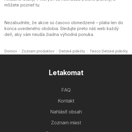
môžete pozrieť tu:
Nezabudnite, že akcie sú časovo obmedzené – platia len do
konca uvedeného obdobia. Sledujte preto náš web každý
deň, aby vám neušla žiadna výhodná ponuka.
Domov
Zoznam produktov
Detské piškóty
Tesco Detské piškóty
Letakomat
FAQ
Kontakt
Nahlásiť obsah
Zoznam miest