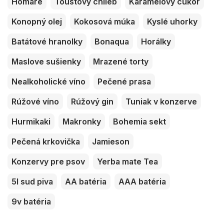
Homáre
Toustový chlieb
Karamelový cukor
Konopný olej
Kokosová múka
Kyslé uhorky
Batátové hranolky
Bonaqua
Horálky
Maslove sušienky
Mrazené torty
Nealkoholické víno
Pečené prasa
Rúžové víno
Rúžový gin
Tuniak v konzerve
Hurmikaki
Makronky
Bohemia sekt
Pečená krkovička
Jamieson
Konzervy pre psov
Yerba mate Tea
5l sud piva
AA batéria
AAA batéria
9v batéria