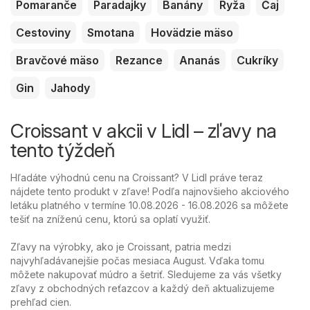
Pomaranče
Paradajky
Banány
Ryža
Čaj
Cestoviny
Smotana
Hovädzie mäso
Bravčové mäso
Rezance
Ananás
Cukríky
Gin
Jahody
Croissant v akcii v Lidl – zľavy na
tento týždeň
Hľadáte výhodnú cenu na Croissant? V Lidl práve teraz
nájdete tento produkt v zľave! Podľa najnovšieho akciového
letáku platného v termíne 10.08.2026 - 16.08.2026 sa môžete
tešiť na zníženú cenu, ktorú sa oplatí využiť.
Zľavy na výrobky, ako je Croissant, patria medzi
najvyhľadávanejšie počas mesiaca August. Vďaka tomu
môžete nakupovať múdro a šetriť. Sledujeme za vás všetky
zľavy z obchodných reťazcov a každý deň aktualizujeme
prehľad cien.