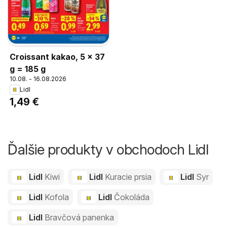
Croissant kakao, 5 x 37
g = 185 g
10.08. - 16.08.2026
Lidl
1,49 €
Ďalšie produkty v obchodoch Lidl
Lidl
Kiwi
Lidl
Kuracie prsia
Lidl
Syr
Lidl
Kofola
Lidl
Čokoláda
Lidl
Bravčová panenka