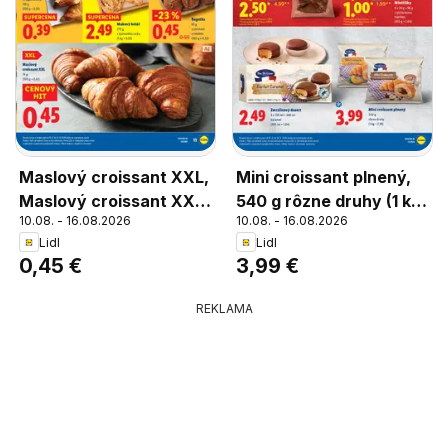
Maslový croissant XXL,
Mini croissant plnený,
Maslový croissant XXL
540 g rôzne druhy (1 kg
10.08. - 16.08.2026
10.08. - 16.08.2026
74 g
= 7,39)
Lidl
Lidl
0,45 €
3,99 €
REKLAMA