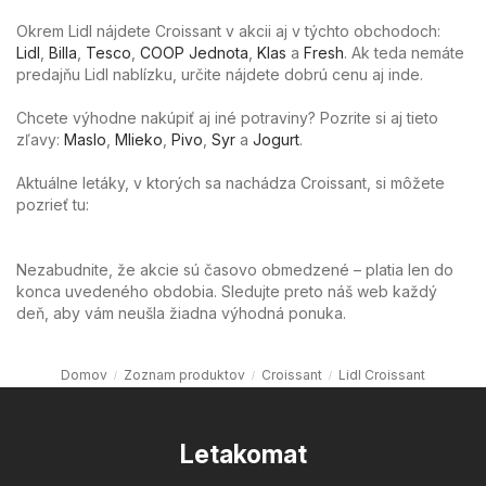
Okrem Lidl nájdete Croissant v akcii aj v týchto obchodoch:
Lidl
,
Billa
,
Tesco
,
COOP Jednota
,
Klas
a
Fresh
. Ak teda nemáte
predajňu Lidl nablízku, určite nájdete dobrú cenu aj inde.
Chcete výhodne nakúpiť aj iné potraviny? Pozrite si aj tieto
zľavy:
Maslo
,
Mlieko
,
Pivo
,
Syr
a
Jogurt
.
Aktuálne letáky, v ktorých sa nachádza Croissant, si môžete
pozrieť tu:
Nezabudnite, že akcie sú časovo obmedzené – platia len do
konca uvedeného obdobia. Sledujte preto náš web každý
deň, aby vám neušla žiadna výhodná ponuka.
Domov
Zoznam produktov
Croissant
Lidl Croissant
Letakomat