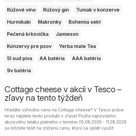
Rúžové víno
Rúžový gin
Tuniak v konzerve
Hurmikaki
Makronky
Bohemia sekt
Pečená krkovička
Jamieson
Konzervy pre psov
Yerba mate Tea
5l sud piva
AA batéria
AAA batéria
9v batéria
Cottage cheese v akcii v Tesco –
zľavy na tento týždeň
Hľadáte výhodnú cenu na Cottage cheese? V Tesco práve
teraz nájdete tento produkt v zľave! Podľa najnovšieho
akciového letáku platného v termíne 05.08.2026 - 11.08.2026
sa môžete tešiť na zníženú cenu, ktorú sa oplatí využiť.