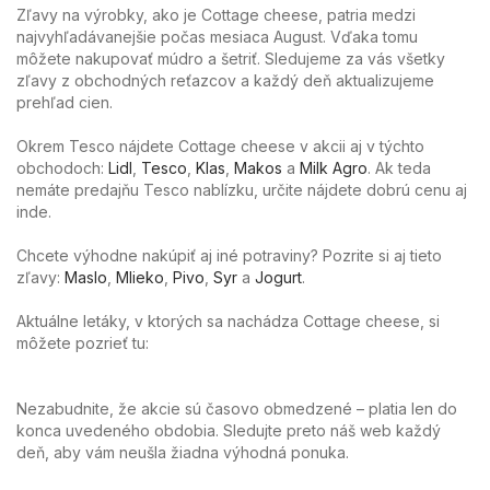
Zľavy na výrobky, ako je Cottage cheese, patria medzi
najvyhľadávanejšie počas mesiaca August. Vďaka tomu
môžete nakupovať múdro a šetriť. Sledujeme za vás všetky
zľavy z obchodných reťazcov a každý deň aktualizujeme
prehľad cien.
Okrem Tesco nájdete Cottage cheese v akcii aj v týchto
obchodoch:
Lidl
,
Tesco
,
Klas
,
Makos
a
Milk Agro
. Ak teda
nemáte predajňu Tesco nablízku, určite nájdete dobrú cenu aj
inde.
Chcete výhodne nakúpiť aj iné potraviny? Pozrite si aj tieto
zľavy:
Maslo
,
Mlieko
,
Pivo
,
Syr
a
Jogurt
.
Aktuálne letáky, v ktorých sa nachádza Cottage cheese, si
môžete pozrieť tu:
Nezabudnite, že akcie sú časovo obmedzené – platia len do
konca uvedeného obdobia. Sledujte preto náš web každý
deň, aby vám neušla žiadna výhodná ponuka.