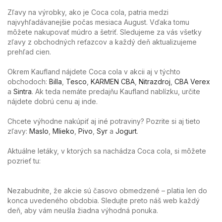
Zľavy na výrobky, ako je Coca cola, patria medzi
najvyhľadávanejšie počas mesiaca August. Vďaka tomu
môžete nakupovať múdro a šetriť. Sledujeme za vás všetky
zľavy z obchodných reťazcov a každý deň aktualizujeme
prehľad cien.
Okrem Kaufland nájdete Coca cola v akcii aj v týchto
obchodoch:
Billa
,
Tesco
,
KARMEN CBA
,
Nitrazdroj
,
CBA Verex
a
Sintra
. Ak teda nemáte predajňu Kaufland nablízku, určite
nájdete dobrú cenu aj inde.
Chcete výhodne nakúpiť aj iné potraviny? Pozrite si aj tieto
zľavy:
Maslo
,
Mlieko
,
Pivo
,
Syr
a
Jogurt
.
Aktuálne letáky, v ktorých sa nachádza Coca cola, si môžete
pozrieť tu:
Nezabudnite, že akcie sú časovo obmedzené – platia len do
konca uvedeného obdobia. Sledujte preto náš web každý
deň, aby vám neušla žiadna výhodná ponuka.