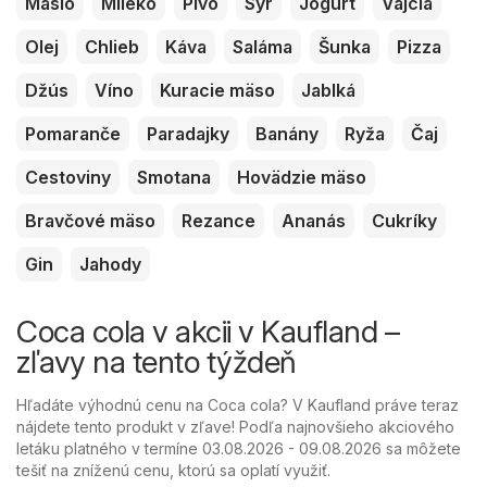
Maslo
Mlieko
Pivo
Syr
Jogurt
Vajcia
Olej
Chlieb
Káva
Saláma
Šunka
Pizza
Džús
Víno
Kuracie mäso
Jablká
Pomaranče
Paradajky
Banány
Ryža
Čaj
Cestoviny
Smotana
Hovädzie mäso
Bravčové mäso
Rezance
Ananás
Cukríky
Gin
Jahody
Coca cola v akcii v Kaufland –
zľavy na tento týždeň
Hľadáte výhodnú cenu na Coca cola? V Kaufland práve teraz
nájdete tento produkt v zľave! Podľa najnovšieho akciového
letáku platného v termíne 03.08.2026 - 09.08.2026 sa môžete
tešiť na zníženú cenu, ktorú sa oplatí využiť.