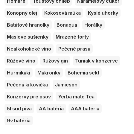
Homáre
Toustový chlieb
Karamelový cukor
Konopný olej
Kokosová múka
Kyslé uhorky
Batátové hranolky
Bonaqua
Horálky
Maslove sušienky
Mrazené torty
Nealkoholické víno
Pečené prasa
Rúžové víno
Rúžový gin
Tuniak v konzerve
Hurmikaki
Makronky
Bohemia sekt
Pečená krkovička
Jamieson
Konzervy pre psov
Yerba mate Tea
5l sud piva
AA batéria
AAA batéria
9v batéria