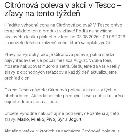
Citrónová poleva v akcii v Tesco –
zľavy na tento týždeň
Hľadáte výhodnú cenu na Citrónová poleva? V Tesco práve
teraz nájdete tento produkt v zľave! Podľa najnovšieho
akciového letáku platného v termíne 03.08.2026 - 09.08.2026
sa môžete tešiť na zníženú cenu, ktorú sa oplatí využiť.
Zľavy na výrobky, ako je Citrónová poleva, patria medzi
najvyhľadávanejšie počas mesiaca August. Vďaka tomu
môžete nakupovať múdro a šetriť. Sledujeme za vás všetky
zľavy z obchodných reťazcov a každý deň aktualizujeme
prehľad cien.
Okrem Tesco nájdete Citrónová poleva v akcii aj v týchto
obchodoch: . Ak teda nemáte predajňu Tesco nablízku, určite
nájdete dobrú cenu aj inde.
Chcete výhodne nakúpiť aj iné potraviny? Pozrite si aj tieto
zľavy:
Maslo
,
Mlieko
,
Pivo
,
Syr
a
Jogurt
.
Aktuálne letáky, v ktorých sa nachádza Citrónová poleva, si