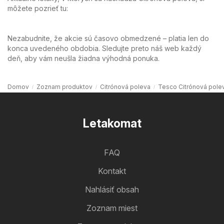
môžete pozrieť tu:
Nezabudnite, že akcie sú časovo obmedzené – platia len do
konca uvedeného obdobia. Sledujte preto náš web každý
deň, aby vám neušla žiadna výhodná ponuka.
Domov
Zoznam produktov
Citrónová poleva
Tesco Citrónová pole
Letakomat
FAQ
Kontakt
Nahlásiť obsah
Zoznam miest