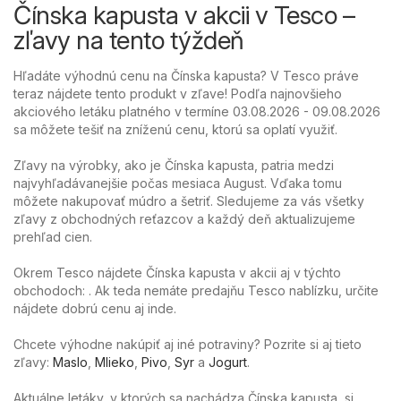
Čínska kapusta v akcii v Tesco –
zľavy na tento týždeň
Hľadáte výhodnú cenu na Čínska kapusta? V Tesco práve
teraz nájdete tento produkt v zľave! Podľa najnovšieho
akciového letáku platného v termíne 03.08.2026 - 09.08.2026
sa môžete tešiť na zníženú cenu, ktorú sa oplatí využiť.
Zľavy na výrobky, ako je Čínska kapusta, patria medzi
najvyhľadávanejšie počas mesiaca August. Vďaka tomu
môžete nakupovať múdro a šetriť. Sledujeme za vás všetky
zľavy z obchodných reťazcov a každý deň aktualizujeme
prehľad cien.
Okrem Tesco nájdete Čínska kapusta v akcii aj v týchto
obchodoch: . Ak teda nemáte predajňu Tesco nablízku, určite
nájdete dobrú cenu aj inde.
Chcete výhodne nakúpiť aj iné potraviny? Pozrite si aj tieto
zľavy:
Maslo
,
Mlieko
,
Pivo
,
Syr
a
Jogurt
.
Aktuálne letáky, v ktorých sa nachádza Čínska kapusta, si