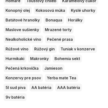
Homáre
Toustový chlieb
Karamelový cukor
Konopný olej
Kokosová múka
Kyslé uhorky
Batátové hranolky
Bonaqua
Horálky
Maslove sušienky
Mrazené torty
Nealkoholické víno
Pečené prasa
Rúžové víno
Rúžový gin
Tuniak v konzerve
Hurmikaki
Makronky
Bohemia sekt
Pečená krkovička
Jamieson
Konzervy pre psov
Yerba mate Tea
5l sud piva
AA batéria
AAA batéria
9v batéria