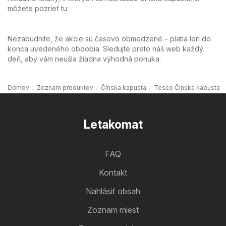
môžete pozrieť tu:
Nezabudnite, že akcie sú časovo obmedzené – platia len do
konca uvedeného obdobia. Sledujte preto náš web každý
deň, aby vám neušla žiadna výhodná ponuka.
Domov
Zoznam produktov
Čínska kapusta
Tesco Čínska kapusta
Letakomat
FAQ
Kontakt
Nahlásiť obsah
Zoznam miest