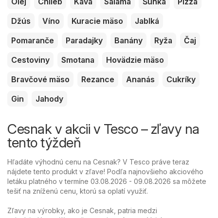
Olej
Chlieb
Káva
Saláma
Šunka
Pizza
Džús
Víno
Kuracie mäso
Jablká
Pomaranče
Paradajky
Banány
Ryža
Čaj
Cestoviny
Smotana
Hovädzie mäso
Bravčové mäso
Rezance
Ananás
Cukríky
Gin
Jahody
Cesnak v akcii v Tesco – zľavy na
tento týždeň
Hľadáte výhodnú cenu na Cesnak? V Tesco práve teraz
nájdete tento produkt v zľave! Podľa najnovšieho akciového
letáku platného v termíne 03.08.2026 - 09.08.2026 sa môžete
tešiť na zníženú cenu, ktorú sa oplatí využiť.
Zľavy na výrobky, ako je Cesnak, patria medzi