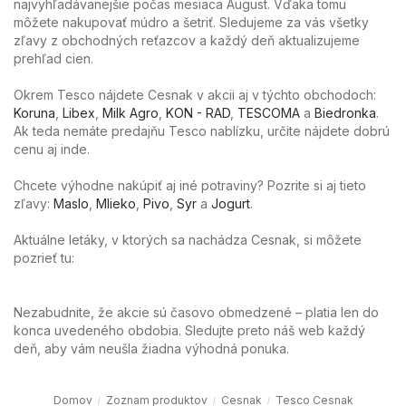
najvyhľadávanejšie počas mesiaca August. Vďaka tomu
môžete nakupovať múdro a šetriť. Sledujeme za vás všetky
zľavy z obchodných reťazcov a každý deň aktualizujeme
prehľad cien.
Okrem Tesco nájdete Cesnak v akcii aj v týchto obchodoch:
Koruna
,
Libex
,
Milk Agro
,
KON - RAD
,
TESCOMA
a
Biedronka
.
Ak teda nemáte predajňu Tesco nablízku, určite nájdete dobrú
cenu aj inde.
Chcete výhodne nakúpiť aj iné potraviny? Pozrite si aj tieto
zľavy:
Maslo
,
Mlieko
,
Pivo
,
Syr
a
Jogurt
.
Aktuálne letáky, v ktorých sa nachádza Cesnak, si môžete
pozrieť tu:
Nezabudnite, že akcie sú časovo obmedzené – platia len do
konca uvedeného obdobia. Sledujte preto náš web každý
deň, aby vám neušla žiadna výhodná ponuka.
Domov
Zoznam produktov
Cesnak
Tesco Cesnak