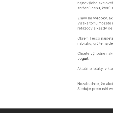
najnovšieho akciovéh
zníženú cenu, ktorú sa
Zľavy na výrobky, ak
Vďaka tomu môžete n
reťazcov a každý deň
Okrem Tesco nájdete 
nablízku, určite nájd
Chcete výhodne nakúpi
Jogurt
.
Aktuálne letáky, v kt
Nezabudnite, že akc
Sledujte preto náš 