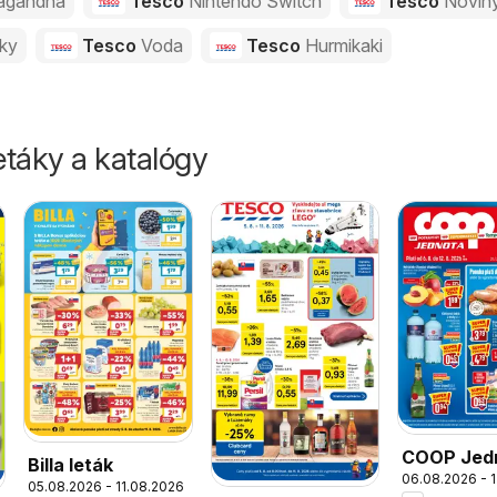
agandha
Tesco
Nintendo Switch
Tesco
Novin
vky
Tesco
Voda
Tesco
Hurmikaki
táky a katalógy
COOP Jed
Billa leták
06.08.2026 - 
leták
05.08.2026 - 11.08.2026