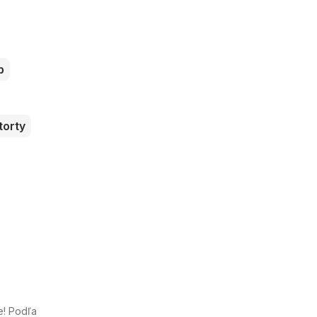
b
torty
e! Podľa