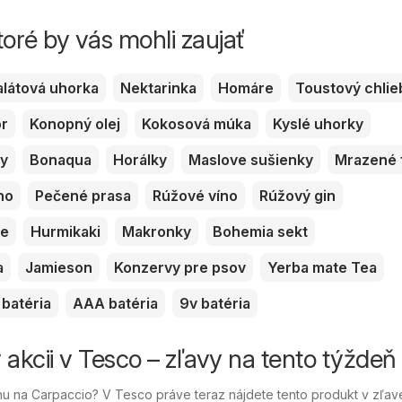
toré by vás mohli zaujať
alátová uhorka
Nektarinka
Homáre
Toustový chlie
or
Konopný olej
Kokosová múka
Kyslé uhorky
ky
Bonaqua
Horálky
Maslove sušienky
Mrazené 
no
Pečené prasa
Rúžové víno
Rúžový gin
ve
Hurmikaki
Makronky
Bohemia sekt
a
Jamieson
Konzervy pre psov
Yerba mate Tea
batéria
AAA batéria
9v batéria
 akcii v Tesco – zľavy na tento týždeň
 na Carpaccio? V Tesco práve teraz nájdete tento produkt v zľav