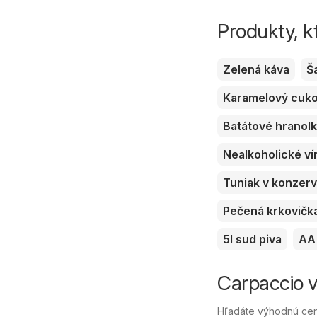
Produkty, k
Zelená káva
Š
Karamelový cuk
Batátové hranol
Nealkoholické ví
Tuniak v konzer
Pečená krkovičk
5l sud piva
AA 
Carpaccio v
Hľadáte výhodnú cenu