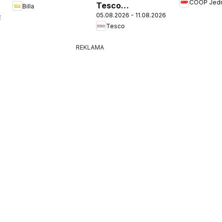
COOP Jed
Tesco
Billa
05.08.2026 - 11.08.2026
Hypermarket -
6
Tesco
leták
REKLAMA