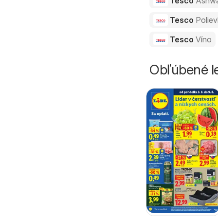
Tesco
Ashw
Tesco
Polie
Tesco
Víno
Obľúbené le