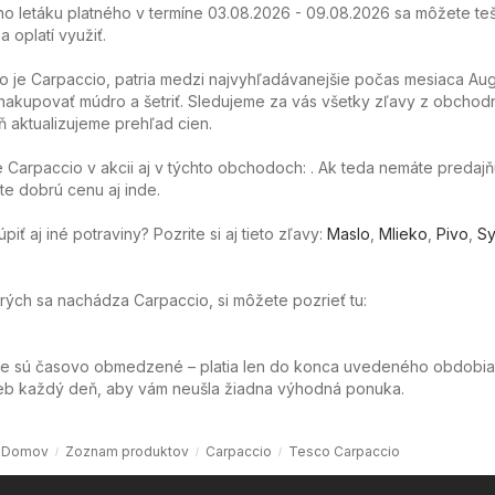
o letáku platného v termíne 03.08.2026 - 09.08.2026 sa môžete teš
 oplatí využiť.
o je Carpaccio, patria medzi najvyhľadávanejšie počas mesiaca Aug
akupovať múdro a šetriť. Sledujeme za vás všetky zľavy z obchod
 aktualizujeme prehľad cien.
Carpaccio v akcii aj v týchto obchodoch: . Ak teda nemáte predaj
ete dobrú cenu aj inde.
ť aj iné potraviny? Pozrite si aj tieto zľavy:
Maslo
,
Mlieko
,
Pivo
,
Sy
orých sa nachádza Carpaccio, si môžete pozrieť tu:
ie sú časovo obmedzené – platia len do konca uvedeného obdobia
web každý deň, aby vám neušla žiadna výhodná ponuka.
Domov
Zoznam produktov
Carpaccio
Tesco Carpaccio