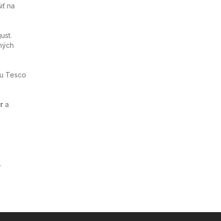
iť na
ust.
ných
ňu Tesco
r
a
.