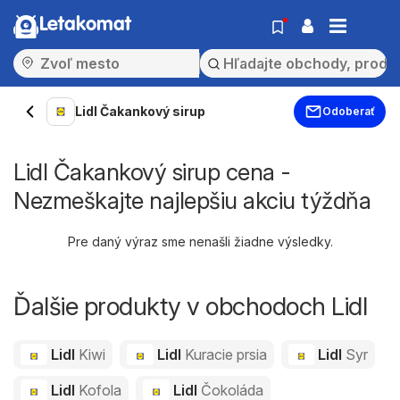
Letakomat
Lidl Čakankový sirup
Odoberať
Lidl Čakankový sirup cena -
Nezmeškajte najlepšiu akciu týždňa
Pre daný výraz sme nenašli žiadne výsledky.
Ďalšie produkty v obchodoch Lidl
Lidl
Kiwi
Lidl
Kuracie prsia
Lidl
Syr
Lidl
Kofola
Lidl
Čokoláda