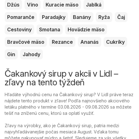
Džús
Víno
Kuracie mäso
Jablká
Pomaranče
Paradajky
Banány
Ryža
Čaj
Cestoviny
Smotana
Hovädzie mäso
Bravčové mäso
Rezance
Ananás
Cukríky
Gin
Jahody
Čakankový sirup v akcii v Lidl –
zľavy na tento týždeň
Hľadáte výhodnú cenu na Čakankový sirup? V Lidl práve teraz
nájdete tento produkt v zľave! Podľa najnovšieho akciového
letáku platného v termíne 03.08.2026 - 09.08.2026 sa môžete
tešiť na zníženú cenu, ktorú sa oplatí využiť.
Zľavy na výrobky, ako je Čakankový sirup, patria medzi
najvyhľadávanejšie počas mesiaca August. Vďaka tomu
môžete nakupovať múdro a šetriť. Sledujeme za vás všetky