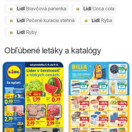
Lidl
Bravčová panenka
Lidl
Coca cola
Lidl
Pečené kuracie stehná
Lidl
Ryba
Lidl
Ryby
Obľúbené letáky a katalógy