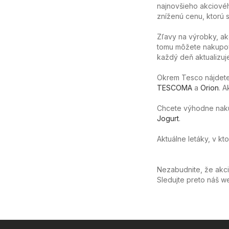
najnovšieho akciovéh
zníženú cenu, ktorú sa
Zľavy na výrobky, ak
tomu môžete nakupov
každý deň aktualizuj
Okrem Tesco nájdete 
TESCOMA
a
Orion
. 
Chcete výhodne nakúpi
Jogurt
.
Aktuálne letáky, v kt
Nezabudnite, že akc
Sledujte preto náš 