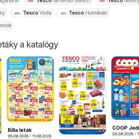
agandha
Tesco
Nintendo Switch
Tesco
Novin
vky
Tesco
Voda
Tesco
Hurmikaki
mole
táky a katalógy
COOP Jed
Billa leták
06.08.2026 - 
leták
05.08.2026 - 11.08.2026