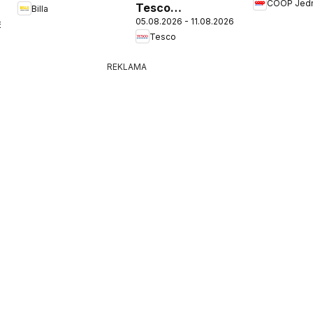
COOP Jed
Tesco
Billa
05.08.2026 - 11.08.2026
Hypermarket -
6
Tesco
leták
REKLAMA