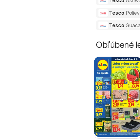
Tesco
Ashw
Tesco
Polie
Tesco
Guaca
Obľúbené le