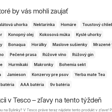
toré by vás mohli zaujať
alátová uhorka
Nektarinka
Homáre
Toustový chlie
or
Konopný olej
Kokosová múka
Kyslé uhorky
ky
Bonaqua
Horálky
Maslove sušienky
Mrazené 
no
Pečené prasa
Rúžové víno
Rúžový gin
ve
Hurmikaki
Makronky
Bohemia sekt
a
Jamieson
Konzervy pre psov
Yerba mate Tea
batéria
AAA batéria
9v batéria
cii v Tesco – zľavy na tento týždeň
 na Bylinky? V Tesco práve teraz nájdete tento produkt v zľave! 