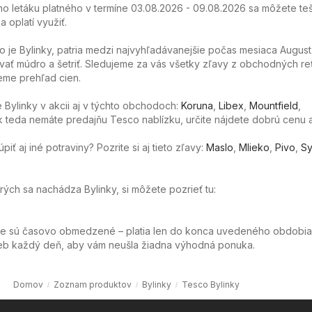
o letáku platného v termíne 03.08.2026 - 09.08.2026 sa môžete teš
 oplatí využiť.
o je Bylinky, patria medzi najvyhľadávanejšie počas mesiaca Augus
ať múdro a šetriť. Sledujeme za vás všetky zľavy z obchodných re
eme prehľad cien.
Bylinky v akcii aj v týchto obchodoch:
Koruna
,
Libex
,
Mountfield
,
Ak teda nemáte predajňu Tesco nablízku, určite nájdete dobrú cenu a
ť aj iné potraviny? Pozrite si aj tieto zľavy:
Maslo
,
Mlieko
,
Pivo
,
Sy
orých sa nachádza Bylinky, si môžete pozrieť tu:
ie sú časovo obmedzené – platia len do konca uvedeného obdobia
web každý deň, aby vám neušla žiadna výhodná ponuka.
Domov
Zoznam produktov
Bylinky
Tesco Bylinky