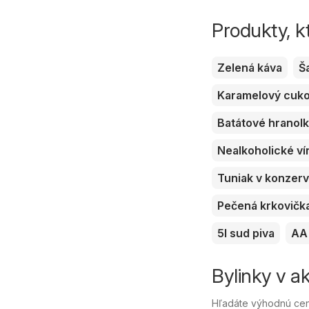
Produkty, k
Zelená káva
Š
Karamelový cuk
Batátové hranol
Nealkoholické ví
Tuniak v konzer
Pečená krkovičk
5l sud piva
AA 
Bylinky v ak
Hľadáte výhodnú cenu