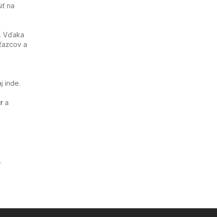
iť na
t. Vďaka
ťazcov a
j inde.
r
a
.