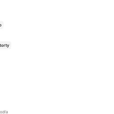
b
torty
Podľa