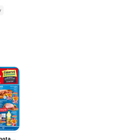
y
nota