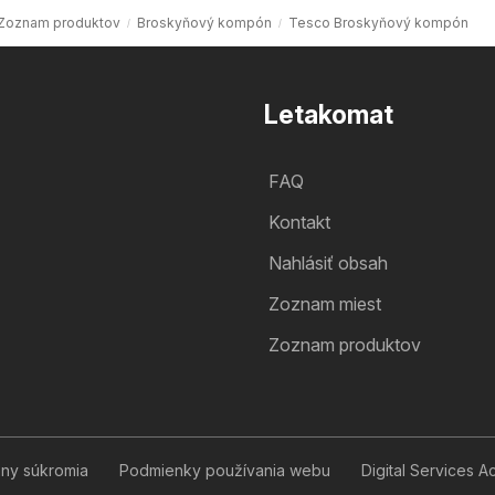
Zoznam produktov
Broskyňový kompón
Tesco Broskyňový kompón
Letakomat
FAQ
Kontakt
Nahlásiť obsah
Zoznam miest
Zoznam produktov
any súkromia
Podmienky používania webu
Digital Services A