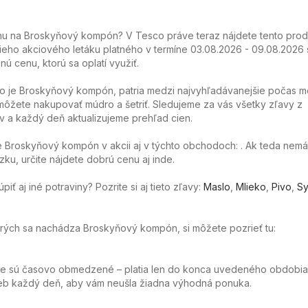
u na Broskyňový kompón? V Tesco práve teraz nájdete tento prod
ieho akciového letáku platného v termíne 03.08.2026 - 09.08.2026 
nú cenu, ktorú sa oplatí využiť.
ko je Broskyňový kompón, patria medzi najvyhľadávanejšie počas m
ôžete nakupovať múdro a šetriť. Sledujeme za vás všetky zľavy z
 a každý deň aktualizujeme prehľad cien.
 Broskyňový kompón v akcii aj v týchto obchodoch: . Ak teda nemá
ku, určite nájdete dobrú cenu aj inde.
ť aj iné potraviny? Pozrite si aj tieto zľavy:
Maslo
,
Mlieko
,
Pivo
,
Sy
torých sa nachádza Broskyňový kompón, si môžete pozrieť tu:
ie sú časovo obmedzené – platia len do konca uvedeného obdobia
web každý deň, aby vám neušla žiadna výhodná ponuka.