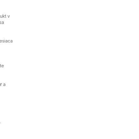
ukt v
sa
esiaca
te
r
a
.