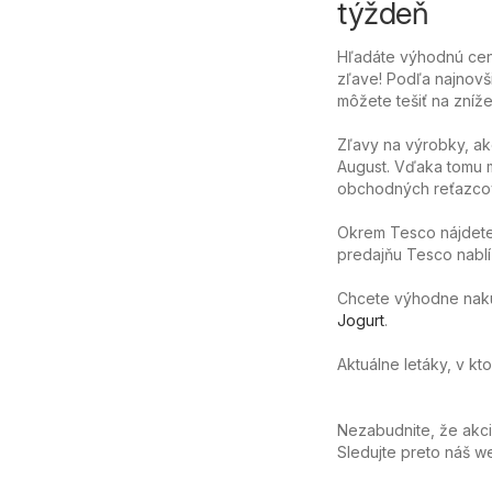
týždeň
Hľadáte výhodnú cen
zľave! Podľa najnovš
môžete tešiť na zníže
Zľavy na výrobky, a
August. Vďaka tomu m
obchodných reťazcov
Okrem Tesco nájdete
predajňu Tesco nablíz
Chcete výhodne nakúpi
Jogurt
.
Aktuálne letáky, v k
Nezabudnite, že akc
Sledujte preto náš 