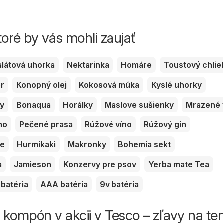
toré by vás mohli zaujať
alátová uhorka
Nektarinka
Homáre
Toustový chlie
or
Konopný olej
Kokosová múka
Kyslé uhorky
ky
Bonaqua
Horálky
Maslove sušienky
Mrazené 
no
Pečené prasa
Rúžové víno
Rúžový gin
ve
Hurmikaki
Makronky
Bohemia sekt
a
Jamieson
Konzervy pre psov
Yerba mate Tea
batéria
AAA batéria
9v batéria
kompón v akcii v Tesco – zľavy na te