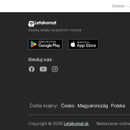
Domov
Letakomat
Všetky letáky na jednom mieste
Sleduj nás
Ďalšie krajiny:
Česko
Magyarország
Polska
Copyright © 2026
Letákomat.sk
.
Nastavenie ochr