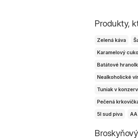
Produkty, k
Zelená káva
Š
Karamelový cuk
Batátové hranol
Nealkoholické ví
Tuniak v konzer
Pečená krkovičk
5l sud piva
AA 
Broskyňový 