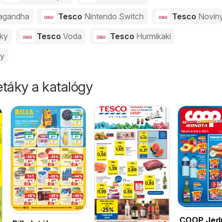
agandha
Tesco
Nintendo Switch
Tesco
Novin
vky
Tesco
Voda
Tesco
Hurmikaki
ny
táky a katalógy
COOP Jed