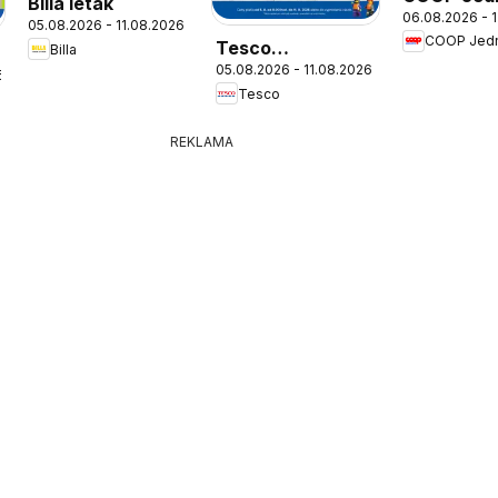
Billa leták
06.08.2026 - 
leták
05.08.2026 - 11.08.2026
COOP Jed
Tesco
Billa
05.08.2026 - 11.08.2026
Hypermarket -
6
Tesco
leták
REKLAMA