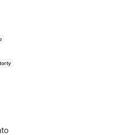
b
torty
nto