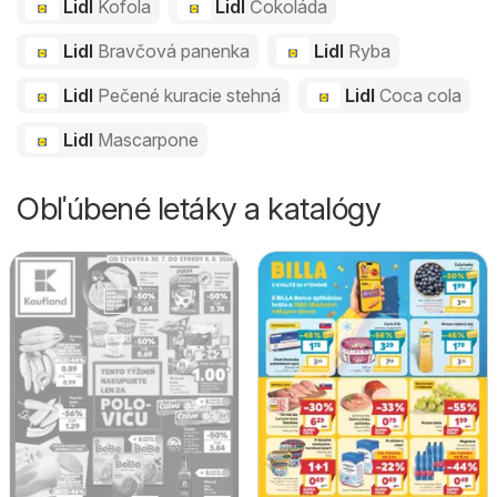
Lidl
Kofola
Lidl
Čokoláda
Lidl
Bravčová panenka
Lidl
Ryba
Lidl
Pečené kuracie stehná
Lidl
Coca cola
Lidl
Mascarpone
Obľúbené letáky a katalógy