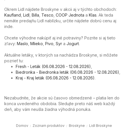
Okrem Lidl nájdete Broskyne v akcii aj v týchto obchodoch:
Kaufland
,
Lidl
,
Billa
,
Tesco
,
COOP Jednota
a
Klas
. Ak teda
nemáte predajňu Lidl nablízku, určite nájdete dobrú cenu aj
inde.
Chcete výhodne nakúpiť aj iné potraviny? Pozrite si aj tieto
zľavy:
Maslo
,
Mlieko
,
Pivo
,
Syr
a
Jogurt
.
Aktuálne letáky, v ktorých sa nachádza Broskyne, si môžete
pozrieť tu:
Fresh - Leták (06.08.2026 - 12.08.2026)
,
Biedronka - Biedronka leták (06.08.2026 - 12.08.2026)
,
Kraj - Kraj leták (06.08.2026 - 12.08.2026)
.
Nezabudnite, že akcie sú časovo obmedzené – platia len do
konca uvedeného obdobia. Sledujte preto náš web každý
deň, aby vám neušla žiadna výhodná ponuka.
Domov
Zoznam produktov
Broskyne
Lidl Broskyne