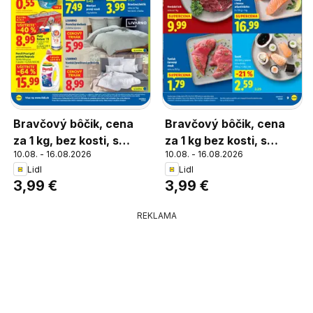
Bravčový bôčik, cena
Bravčový bôčik, cena
za 1 kg, bez kosti, s
za 1 kg bez kosti, s
10.08. - 16.08.2026
10.08. - 16.08.2026
kožou
kožou
Lidl
Lidl
3,99 €
3,99 €
REKLAMA