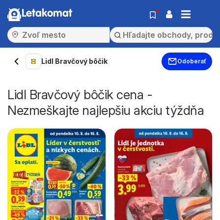
Letakomat
Lidl Bravčový bôčik
Odoberať
Lidl Bravčový bôčik cena -
Nezmeškajte najlepšiu akciu týždňa