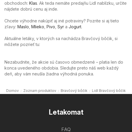
obchodoch:
Klas
. Ak teda nemáte predajňu Lidl nablízku, určite
nájdete dobrú cenu aj inde.
Chcete výhodne nakúpiť aj iné potraviny? Pozrite si aj tieto
zľavy:
Maslo
,
Mlieko
,
Pivo
,
Syr
a
Jogurt
.
Aktuálne letáky, v ktorých sa nachádza Bravčový bôčik, si
môžete pozrieť tu:
Nezabudnite, že akcie sú časovo obmedzené – platia len do
konca uvedeného obdobia. Sledujte preto náš web každý
deň, aby vám neušla žiadna výhodná ponuka.
Domov
Zoznam produktov
Bravčový bôčik
Lidl Bravčový bôčik
Letakomat
FAQ