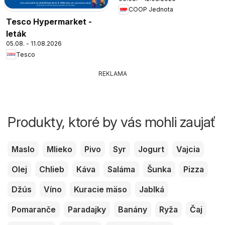
COOP Jednota
Tesco Hypermarket -
leták
05.08. - 11.08.2026
Tesco
REKLAMA
Produkty, ktoré by vás mohli zaujať
Maslo
Mlieko
Pivo
Syr
Jogurt
Vajcia
Olej
Chlieb
Káva
Saláma
Šunka
Pizza
Džús
Víno
Kuracie mäso
Jablká
Pomaranče
Paradajky
Banány
Ryža
Čaj