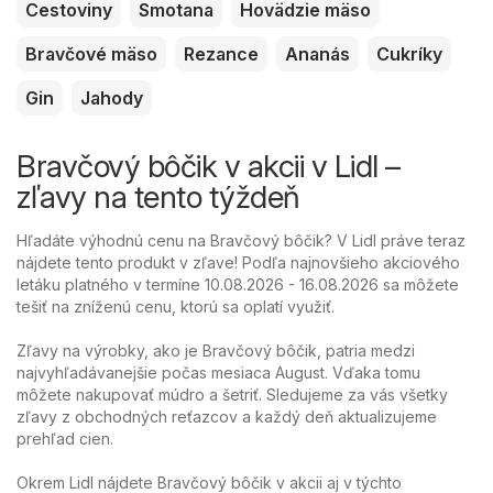
Cestoviny
Smotana
Hovädzie mäso
Bravčové mäso
Rezance
Ananás
Cukríky
Gin
Jahody
Bravčový bôčik v akcii v Lidl –
zľavy na tento týždeň
Hľadáte výhodnú cenu na Bravčový bôčik? V Lidl práve teraz
nájdete tento produkt v zľave! Podľa najnovšieho akciového
letáku platného v termíne 10.08.2026 - 16.08.2026 sa môžete
tešiť na zníženú cenu, ktorú sa oplatí využiť.
Zľavy na výrobky, ako je Bravčový bôčik, patria medzi
najvyhľadávanejšie počas mesiaca August. Vďaka tomu
môžete nakupovať múdro a šetriť. Sledujeme za vás všetky
zľavy z obchodných reťazcov a každý deň aktualizujeme
prehľad cien.
Okrem Lidl nájdete Bravčový bôčik v akcii aj v týchto