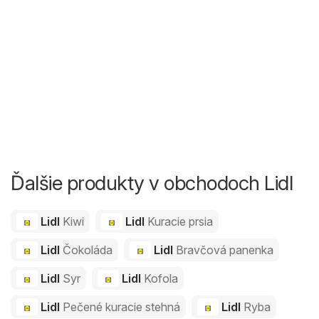
Ďalšie produkty v obchodoch Lidl
Lidl
Kiwi
Lidl
Kuracie prsia
Lidl
Čokoláda
Lidl
Bravčová panenka
Lidl
Syr
Lidl
Kofola
Lidl
Pečené kuracie stehná
Lidl
Ryba