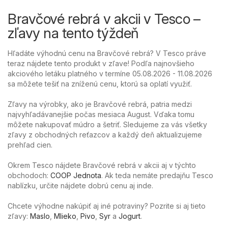
Bravčové rebrá v akcii v Tesco –
zľavy na tento týždeň
Hľadáte výhodnú cenu na Bravčové rebrá? V Tesco práve
teraz nájdete tento produkt v zľave! Podľa najnovšieho
akciového letáku platného v termíne 05.08.2026 - 11.08.2026
sa môžete tešiť na zníženú cenu, ktorú sa oplatí využiť.
Zľavy na výrobky, ako je Bravčové rebrá, patria medzi
najvyhľadávanejšie počas mesiaca August. Vďaka tomu
môžete nakupovať múdro a šetriť. Sledujeme za vás všetky
zľavy z obchodných reťazcov a každý deň aktualizujeme
prehľad cien.
Okrem Tesco nájdete Bravčové rebrá v akcii aj v týchto
obchodoch:
COOP Jednota
. Ak teda nemáte predajňu Tesco
nablízku, určite nájdete dobrú cenu aj inde.
Chcete výhodne nakúpiť aj iné potraviny? Pozrite si aj tieto
zľavy:
Maslo
,
Mlieko
,
Pivo
,
Syr
a
Jogurt
.