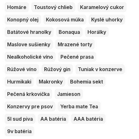
Homáre
Toustový chlieb
Karamelový cukor
Konopný olej
Kokosová múka
Kyslé uhorky
Batátové hranolky
Bonaqua
Horálky
Maslove sušienky
Mrazené torty
Nealkoholické víno
Pečené prasa
Rúžové víno
Rúžový gin
Tuniak v konzerve
Hurmikaki
Makronky
Bohemia sekt
Pečená krkovička
Jamieson
Konzervy pre psov
Yerba mate Tea
5l sud piva
AA batéria
AAA batéria
9v batéria