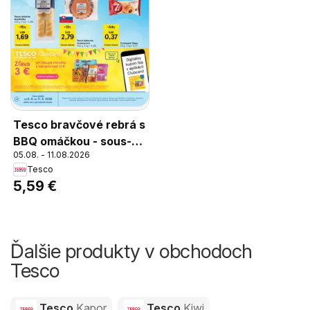
Tesco bravčové rebrá s
BBQ omáčkou - sous-
05.08. - 11.08.2026
vide, chladené, balené,
Tesco
600 g
5,59 €
Ďalšie produkty v obchodoch
Tesco
Tesco
Kapor
Tesco
Kiwi