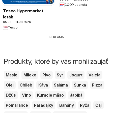
COOP Jednota
Tesco Hypermarket -
leták
05.08. - 11.08.2026
Tesco
REKLAMA
Produkty, ktoré by vás mohli zaujať
Maslo
Mlieko
Pivo
Syr
Jogurt
Vajcia
Olej
Chlieb
Káva
Saláma
Šunka
Pizza
Džús
Víno
Kuracie mäso
Jablká
Pomaranče
Paradajky
Banány
Ryža
Čaj