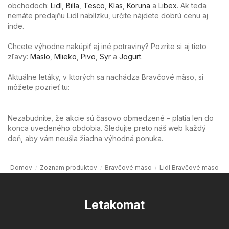
obchodoch:
Lidl
,
Billa
,
Tesco
,
Klas
,
Koruna
a
Libex
. Ak teda
nemáte predajňu Lidl nablízku, určite nájdete dobrú cenu aj
inde.
Chcete výhodne nakúpiť aj iné potraviny? Pozrite si aj tieto
zľavy:
Maslo
,
Mlieko
,
Pivo
,
Syr
a
Jogurt
.
Aktuálne letáky, v ktorých sa nachádza Bravčové mäso, si
môžete pozrieť tu:
Nezabudnite, že akcie sú časovo obmedzené – platia len do
konca uvedeného obdobia. Sledujte preto náš web každý
deň, aby vám neušla žiadna výhodná ponuka.
Domov
Zoznam produktov
Bravčové mäso
Lidl Bravčové mäso
Letakomat