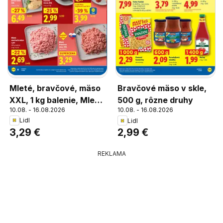
Mleté, bravčové, mäso
Bravčové mäso v skle,
XXL, 1 kg balenie, Mleté
500 g, rôzne druhy
10.08. - 16.08.2026
10.08. - 16.08.2026
bravčové mäso XXL, 1
Lidl
Lidl
kg balenie
3,29 €
2,99 €
REKLAMA