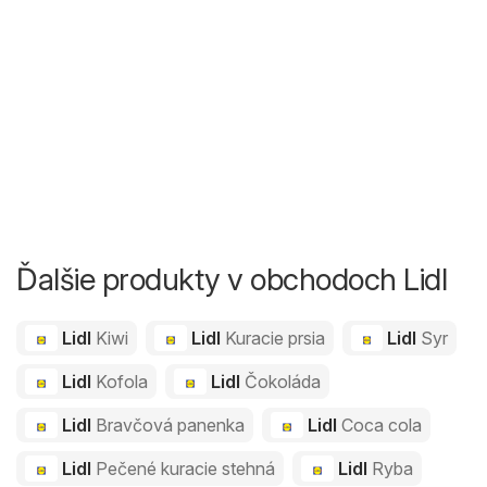
Ďalšie produkty v obchodoch Lidl
Lidl
Kiwi
Lidl
Kuracie prsia
Lidl
Syr
Lidl
Kofola
Lidl
Čokoláda
Lidl
Bravčová panenka
Lidl
Coca cola
Lidl
Pečené kuracie stehná
Lidl
Ryba