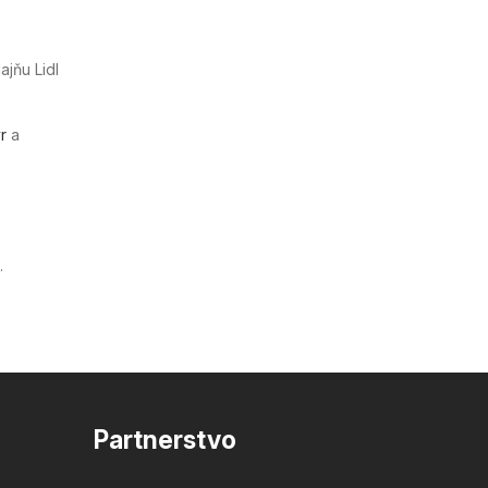
jňu Lidl
r
a
.
Partnerstvo