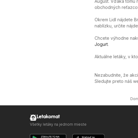
August. Vďaka tomu m
obchodných reťazcov
Okrem Lidl nájdete B
nablízku, určite nájd
Chcete výhodne nakúpi
Jogurt
.
Aktuálne letáky, v k
Nezabudnite, že akc
Sledujte preto náš 
Do
Letakomat
Všetky letáky na jednom mieste