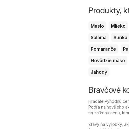
Produkty, k
Maslo
Mlieko
Saláma
Šunka
Pomaranče
Pa
Hovädzie mäso
Jahody
Bravčové koc
Hľadáte výhodnú cenu
Podľa najnovšieho ak
na zníženú cenu, ktor
Zľavy na výrobky, ak