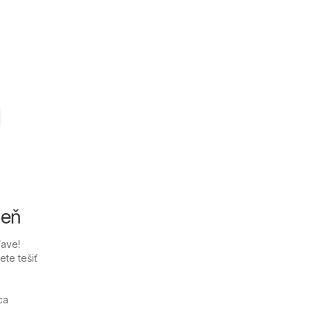
deň
ľave!
te tešiť
ca