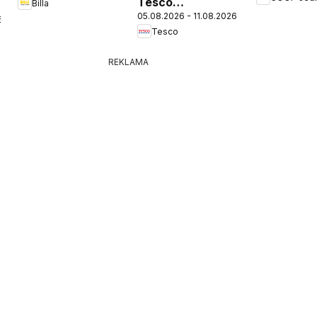
Tesco
Billa
05.08.2026 - 11.08.2026
Hypermarket -
6
Tesco
leták
REKLAMA