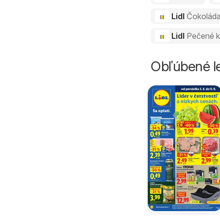
Lidl
Čokolád
Lidl
Pečené k
Obľúbené le