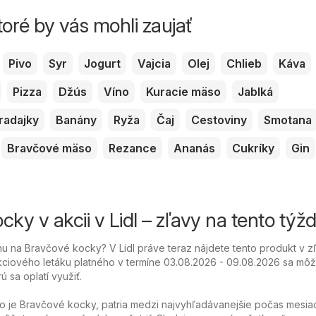
toré by vás mohli zaujať
Pivo
Syr
Jogurt
Vajcia
Olej
Chlieb
Káva
Pizza
Džús
Víno
Kuracie mäso
Jablká
radajky
Banány
Ryža
Čaj
Cestoviny
Smotana
Bravčové mäso
Rezance
Ananás
Cukríky
Gin
ky v akcii v Lidl – zľavy na tento týž
 na Bravčové kocky? V Lidl práve teraz nájdete tento produkt v z
ciového letáku platného v termíne 03.08.2026 - 09.08.2026 sa môže
ú sa oplatí využiť.
o je Bravčové kocky, patria medzi najvyhľadávanejšie počas mesia