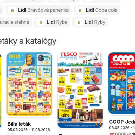
a
Lidl
Bravčová panenka
Lidl
Coca cola
uracie stehná
Lidl
Ryba
Lidl
Ryby
táky a katalógy
COOP Jed
Billa leták
06.08.2026 - 
leták
05.08.2026 - 11.08.2026
COOP Jed