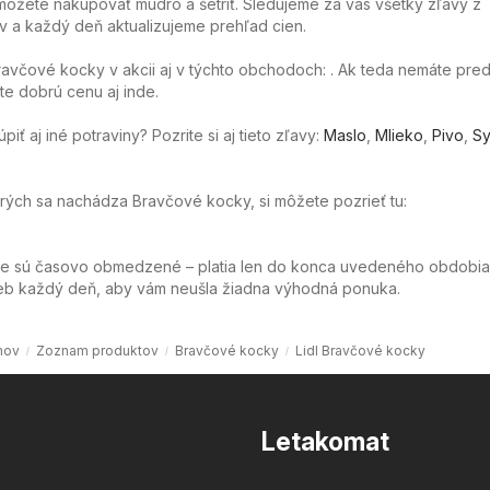
ôžete nakupovať múdro a šetriť. Sledujeme za vás všetky zľavy z
 a každý deň aktualizujeme prehľad cien.
ravčové kocky v akcii aj v týchto obchodoch: . Ak teda nemáte preda
ete dobrú cenu aj inde.
ť aj iné potraviny? Pozrite si aj tieto zľavy:
Maslo
,
Mlieko
,
Pivo
,
Sy
torých sa nachádza Bravčové kocky, si môžete pozrieť tu:
ie sú časovo obmedzené – platia len do konca uvedeného obdobia
web každý deň, aby vám neušla žiadna výhodná ponuka.
mov
Zoznam produktov
Bravčové kocky
Lidl Bravčové kocky
Letakomat