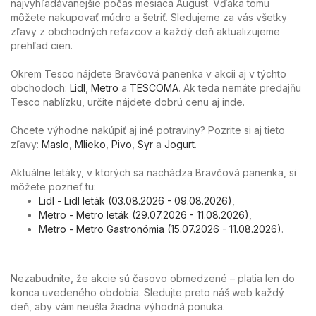
najvyhľadávanejšie počas mesiaca August. Vďaka tomu
môžete nakupovať múdro a šetriť. Sledujeme za vás všetky
zľavy z obchodných reťazcov a každý deň aktualizujeme
prehľad cien.
Okrem Tesco nájdete Bravčová panenka v akcii aj v týchto
obchodoch:
Lidl
,
Metro
a
TESCOMA
. Ak teda nemáte predajňu
Tesco nablízku, určite nájdete dobrú cenu aj inde.
Chcete výhodne nakúpiť aj iné potraviny? Pozrite si aj tieto
zľavy:
Maslo
,
Mlieko
,
Pivo
,
Syr
a
Jogurt
.
Aktuálne letáky, v ktorých sa nachádza Bravčová panenka, si
môžete pozrieť tu:
Lidl - Lidl leták (03.08.2026 - 09.08.2026)
,
Metro - Metro leták (29.07.2026 - 11.08.2026)
,
Metro - Metro Gastronómia (15.07.2026 - 11.08.2026)
.
Nezabudnite, že akcie sú časovo obmedzené – platia len do
konca uvedeného obdobia. Sledujte preto náš web každý
deň, aby vám neušla žiadna výhodná ponuka.