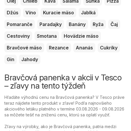
Olej
Chlieb
Káva
Saláma
Šunka
Pizza
Džús
Víno
Kuracie mäso
Jablká
Pomaranče
Paradajky
Banány
Ryža
Čaj
Cestoviny
Smotana
Hovädzie mäso
Bravčové mäso
Rezance
Ananás
Cukríky
Gin
Jahody
Bravčová panenka v akcii v Tesco
– zľavy na tento týždeň
Hľadáte výhodnú cenu na Bravčová panenka? V Tesco práve
teraz nájdete tento produkt v zľave! Podľa najnovšieho
akciového letáku platného v termíne 03.08.2026 - 09.08.2026
sa môžete tešiť na zníženú cenu, ktorú sa oplatí využiť.
Zľavy na výrobky, ako je Bravčová panenka, patria medzi