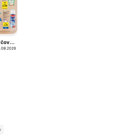
včová
1.08.2026
ná,
y