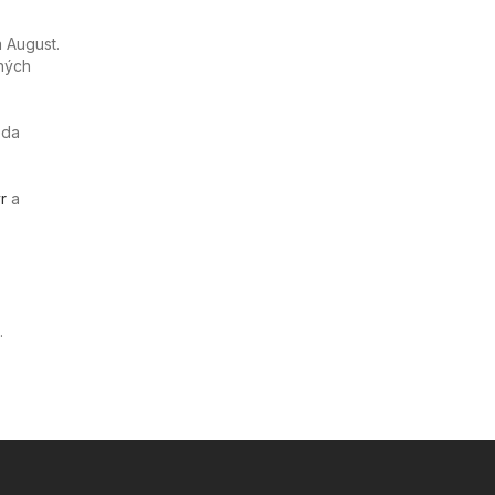
 August.
ných
eda
r
a
.