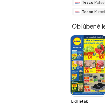
Tesco
Polie
Tesco
Kuraci
Obľúbené le
Lidl leták