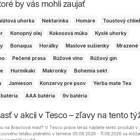
toré by vás mohli zaujať
alátová uhorka
Nektarinka
Homáre
Toustový chlie
or
Konopný olej
Kokosová múka
Kyslé uhorky
ky
Bonaqua
Horálky
Maslove sušienky
Mrazené 
no
Pečené prasa
Rúžové víno
Rúžový gin
ve
Hurmikaki
Makronky
Bohemia sekt
a
Jamieson
Konzervy pre psov
Yerba mate Tea
batéria
AAA batéria
9v batéria
sť v akcii v Tesco – zľavy na tento t
 na Bravčová masť? V Tesco práve teraz nájdete tento produkt v 
ciového letáku platného v termíne 05.08.2026 - 11.08.2026 sa môžet
ú sa oplatí využiť.