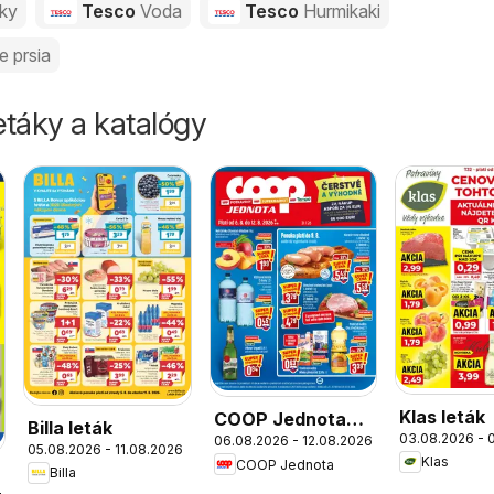
vky
Tesco
Voda
Tesco
Hurmikaki
e prsia
táky a katalógy
Klas leták
COOP Jednota
Billa leták
03.08.2026 - 
06.08.2026 - 12.08.2026
leták
05.08.2026 - 11.08.2026
Klas
COOP Jednota
Billa