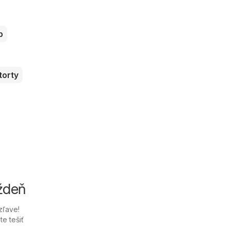
b
torty
ýždeň
zľave!
e tešiť