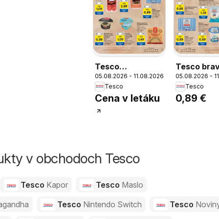
Tesco
Tesco bra
05.08.2026 - 11.08.2026
05.08.2026 - 1
Hypermarket -
masť, bale
Tesco
Tesco
leták
250 g
Cena v letáku
0,89 €
dukty v obchodoch Tesco
Tesco
Kapor
Tesco
Maslo
agandha
Tesco
Nintendo Switch
Tesco
Novin