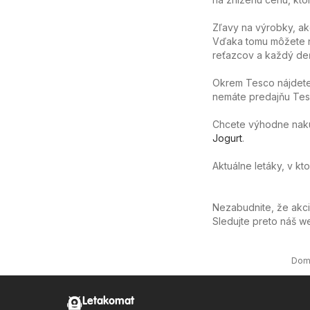
Zľavy na výrobky, ak
Vďaka tomu môžete n
reťazcov a každý deň
Okrem Tesco nájdete
nemáte predajňu Tesc
Chcete výhodne nakúpi
Jogurt
.
Aktuálne letáky, v kt
Nezabudnite, že akc
Sledujte preto náš 
Dom
Letakomat