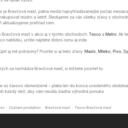
o je Bravčová masť, patria medzi najvyhľadávanejšie počas mesiaca
akupovať múdro a šetriť. Sledujeme za vás všetky zľavy z obchod
 aktualizujeme prehľad cien.
 Bravčová masť v akcii aj v týchto obchodoch:
Tesco
a
Metro
. Ak t
o nablízku, určite nájdete dobrú cenu aj inde.
ť aj iné potraviny? Pozrite si aj tieto zľavy:
Maslo
,
Mlieko
,
Pivo
,
Sy
orých sa nachádza Bravčová masť, si môžete pozrieť tu:
ie sú časovo obmedzené – platia len do konca uvedeného obdobia
web každý deň, aby vám neušla žiadna výhodná ponuka.
ov
Zoznam produktov
Bravčová masť
Tesco Bravčová masť