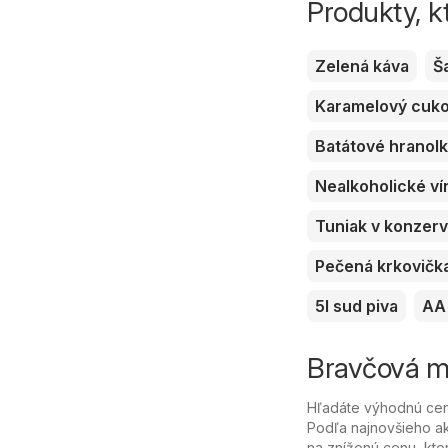
Produkty, k
Zelená káva
Š
Karamelový cuk
Batátové hranol
Nealkoholické ví
Tuniak v konzer
Pečená krkovičk
5l sud piva
AA 
Bravčová ma
Hľadáte výhodnú cenu
Podľa najnovšieho ak
na zníženú cenu, ktor