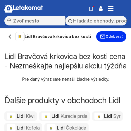
Letakomat
Lidl Bravčová krkovica bez kosti
Odoberať
Lidl Bravčová krkovica bez kosti cena
- Nezmeškajte najlepšiu akciu týždňa
Pre daný výraz sme nenašli žiadne výsledky.
Ďalšie produkty v obchodoch Lidl
Lidl
Kiwi
Lidl
Kuracie prsia
Lidl
Syr
Lidl
Kofola
Lidl
Čokoláda