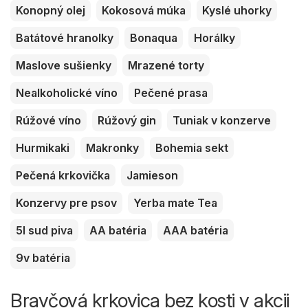
Konopný olej
Kokosová múka
Kyslé uhorky
Batátové hranolky
Bonaqua
Horálky
Maslove sušienky
Mrazené torty
Nealkoholické víno
Pečené prasa
Rúžové víno
Rúžový gin
Tuniak v konzerve
Hurmikaki
Makronky
Bohemia sekt
Pečená krkovička
Jamieson
Konzervy pre psov
Yerba mate Tea
5l sud piva
AA batéria
AAA batéria
9v batéria
Bravčová krkovica bez kosti v akcii