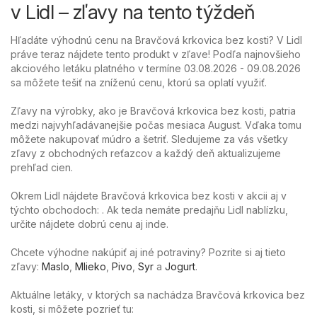
v Lidl – zľavy na tento týždeň
Hľadáte výhodnú cenu na Bravčová krkovica bez kosti? V Lidl
práve teraz nájdete tento produkt v zľave! Podľa najnovšieho
akciového letáku platného v termíne 03.08.2026 - 09.08.2026
sa môžete tešiť na zníženú cenu, ktorú sa oplatí využiť.
Zľavy na výrobky, ako je Bravčová krkovica bez kosti, patria
medzi najvyhľadávanejšie počas mesiaca August. Vďaka tomu
môžete nakupovať múdro a šetriť. Sledujeme za vás všetky
zľavy z obchodných reťazcov a každý deň aktualizujeme
prehľad cien.
Okrem Lidl nájdete Bravčová krkovica bez kosti v akcii aj v
týchto obchodoch: . Ak teda nemáte predajňu Lidl nablízku,
určite nájdete dobrú cenu aj inde.
Chcete výhodne nakúpiť aj iné potraviny? Pozrite si aj tieto
zľavy:
Maslo
,
Mlieko
,
Pivo
,
Syr
a
Jogurt
.
Aktuálne letáky, v ktorých sa nachádza Bravčová krkovica bez
kosti, si môžete pozrieť tu: