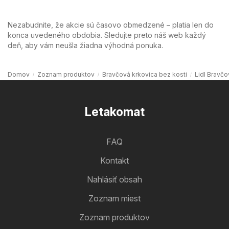
Nezabudnite, že akcie sú časovo obmedzené – platia len do
konca uvedeného obdobia. Sledujte preto náš web každý
deň, aby vám neušla žiadna výhodná ponuka.
Domov
Zoznam produktov
Bravčová krkovica bez kosti
Lidl Bravčo
Letakomat
FAQ
Kontakt
Nahlásiť obsah
Zoznam miest
Zoznam produktov