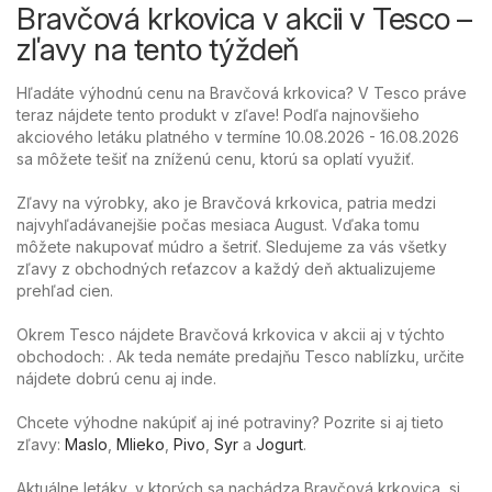
Bravčová krkovica v akcii v Tesco –
zľavy na tento týždeň
Hľadáte výhodnú cenu na Bravčová krkovica? V Tesco práve
teraz nájdete tento produkt v zľave! Podľa najnovšieho
akciového letáku platného v termíne 10.08.2026 - 16.08.2026
sa môžete tešiť na zníženú cenu, ktorú sa oplatí využiť.
Zľavy na výrobky, ako je Bravčová krkovica, patria medzi
najvyhľadávanejšie počas mesiaca August. Vďaka tomu
môžete nakupovať múdro a šetriť. Sledujeme za vás všetky
zľavy z obchodných reťazcov a každý deň aktualizujeme
prehľad cien.
Okrem Tesco nájdete Bravčová krkovica v akcii aj v týchto
obchodoch: . Ak teda nemáte predajňu Tesco nablízku, určite
nájdete dobrú cenu aj inde.
Chcete výhodne nakúpiť aj iné potraviny? Pozrite si aj tieto
zľavy:
Maslo
,
Mlieko
,
Pivo
,
Syr
a
Jogurt
.
Aktuálne letáky, v ktorých sa nachádza Bravčová krkovica, si