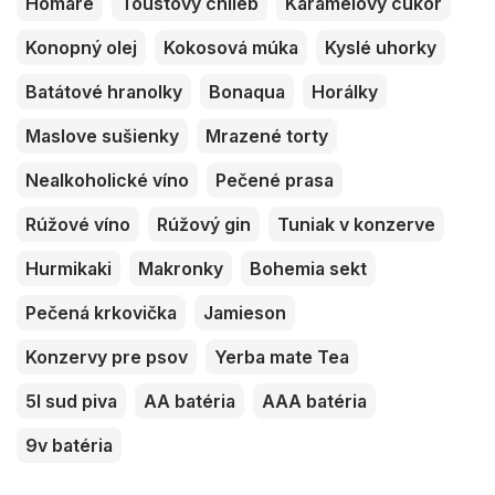
Homáre
Toustový chlieb
Karamelový cukor
Konopný olej
Kokosová múka
Kyslé uhorky
Batátové hranolky
Bonaqua
Horálky
Maslove sušienky
Mrazené torty
Nealkoholické víno
Pečené prasa
Rúžové víno
Rúžový gin
Tuniak v konzerve
Hurmikaki
Makronky
Bohemia sekt
Pečená krkovička
Jamieson
Konzervy pre psov
Yerba mate Tea
5l sud piva
AA batéria
AAA batéria
9v batéria