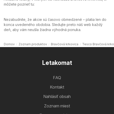
môžete pozrieť tu:
Nezabudnite, že akcie sú časovo obmedzené – platia len do
konca uvedeného obdobia. Sledujte preto náš web každý
deň, aby vám neušla žiadna výhodná ponuka.
Domov
Zoznam produktov
Bravčová krkovica
Tesco Bravčová krko
Letakomat
FAQ
Kontakt
Nahlásiť obsah
Zoznam miest