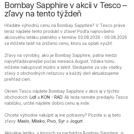
Bombay Sapphire v akcii v Tesco –
zľavy na tento týždeň
Hľadáte výhodnú cenu na Bombay Sapphire? V Tesco práve
teraz nájdete tento produkt v zľave! Podľa najnovšieho
akciového letáku platného v termíne 03.08.2026 - 09.08.2026
sa môžete tešiť na zníženú cenu, ktorú sa oplatí využiť.
Zľavy na výrobky, ako je Bombay Sapphire, patria medzi
najvyhľadávanejšie počas mesiaca August. Vďaka tomu
môžete nakupovať múdro a šetriť. Sledujeme za vás všetky
zľavy z obchodných reťazcov a každý deň aktualizujeme
prehľad cien.
Okrem Tesco nájdete Bombay Sapphire v akcii aj v týchto
obchodoch:
Lidl
a
KON - RAD
. Ak teda nemáte predajňu Tesco
nablízku, určite nájdete dobrú cenu aj inde.
Chcete výhodne nakúpiť aj iné potraviny? Pozrite si aj tieto
zľavy:
Maslo
,
Mlieko
,
Pivo
,
Syr
a
Jogurt
.
Aktuálne letáky, v ktorých sa nachádza Bombay Sapphire, si