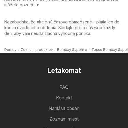
môžete pozrieť tu:
Nezabudnite, že akcie sú časovo obmedzené – platia len do
konca uvedeného obdobia. Sledujte preto náš web každý
deň, aby vám neušla žiadna výhodná ponuka.
Domov
Zoznam produktov
Bombay Sapphire
Tesco Bombay Sapph
Letakomat
FAQ
Kontakt
Nahlásiť obsah
Zoznam miest