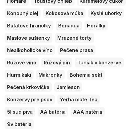
Homáre
Toustový chlieb
Karamelový cukor
Konopný olej
Kokosová múka
Kyslé uhorky
Batátové hranolky
Bonaqua
Horálky
Maslove sušienky
Mrazené torty
Nealkoholické víno
Pečené prasa
Rúžové víno
Rúžový gin
Tuniak v konzerve
Hurmikaki
Makronky
Bohemia sekt
Pečená krkovička
Jamieson
Konzervy pre psov
Yerba mate Tea
5l sud piva
AA batéria
AAA batéria
9v batéria