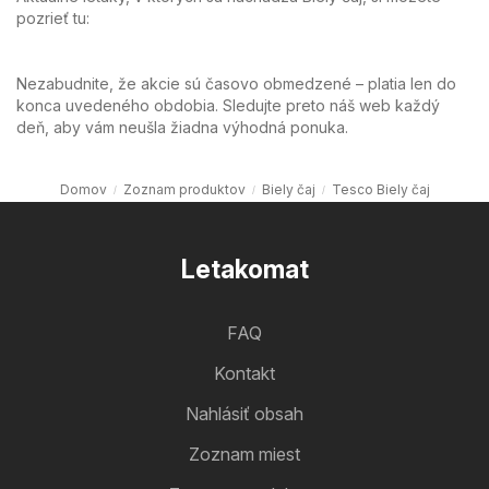
pozrieť tu:
Nezabudnite, že akcie sú časovo obmedzené – platia len do
konca uvedeného obdobia. Sledujte preto náš web každý
deň, aby vám neušla žiadna výhodná ponuka.
Domov
Zoznam produktov
Biely čaj
Tesco Biely čaj
Letakomat
FAQ
Kontakt
Nahlásiť obsah
Zoznam miest