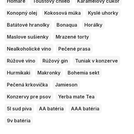
Homáre
Toustový chlieb
Karamelový cukor
Konopný olej
Kokosová múka
Kyslé uhorky
Batátové hranolky
Bonaqua
Horálky
Maslove sušienky
Mrazené torty
Nealkoholické víno
Pečené prasa
Rúžové víno
Rúžový gin
Tuniak v konzerve
Hurmikaki
Makronky
Bohemia sekt
Pečená krkovička
Jamieson
Konzervy pre psov
Yerba mate Tea
5l sud piva
AA batéria
AAA batéria
9v batéria