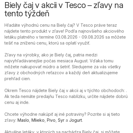
Biely čaj v akcii v Tesco – zľavy na
tento týždeň
Hľadáte výhodnú cenu na Biely čaj? V Tesco práve teraz
nájdete tento produkt v zľave! Podľa najnovšieho akciového
letáku platného v termíne 03.08.2026 - 09.08.2026 sa môžete
tešiť na zníženú cenu, ktorú sa oplatí využiť.
Zľavy na výrobky, ako je Biely čaj, patria medzi
najvyhľadávanejšie počas mesiaca August. Vďaka tomu
môžete nakupovať múdro a šetriť. Sledujeme za vás všetky
zľavy z obchodných reťazcov a každý deň aktualizujeme
prehľad cien.
Okrem Tesco nájdete Biely čaj v akcii aj v týchto obchodoch: .
Ak teda nemáte predajňu Tesco nablízku, určite nájdete dobrú
cenu aj inde.
Chcete výhodne nakúpiť aj iné potraviny? Pozrite si aj tieto
zľavy:
Maslo
,
Mlieko
,
Pivo
,
Syr
a
Jogurt
.
Aktuálne letáky, v ktorých sa nachádza Biely čaj, si môžete