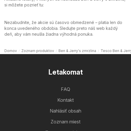
si môžete pozrieť tu:
Nezabudnite, že akcie sú časovo obmedzené – platia len do
konca uvedeného obdobia. Sledujte preto náš web každý
deň, aby vám neušla žiadna výhodná ponuka.
Domov
Zoznam produktov
Ben & Jerry's zmrzlina
Tesco Ben & Jerry
Letakomat
FAQ
Kontakt
Nahlásiť obsah
Zoznam miest