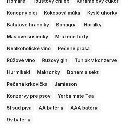
Homáre
Toustový chlieb
Karamelový cukor
Konopný olej
Kokosová múka
Kyslé uhorky
Batátové hranolky
Bonaqua
Horálky
Maslove sušienky
Mrazené torty
Nealkoholické víno
Pečené prasa
Rúžové víno
Rúžový gin
Tuniak v konzerve
Hurmikaki
Makronky
Bohemia sekt
Pečená krkovička
Jamieson
Konzervy pre psov
Yerba mate Tea
5l sud piva
AA batéria
AAA batéria
9v batéria