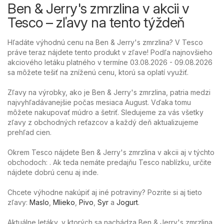
Ben & Jerry's zmrzlina v akcii v
Tesco – zľavy na tento týždeň
Hľadáte výhodnú cenu na Ben & Jerry's zmrzlina? V Tesco
práve teraz nájdete tento produkt v zľave! Podľa najnovšieho
akciového letáku platného v termíne 03.08.2026 - 09.08.2026
sa môžete tešiť na zníženú cenu, ktorú sa oplatí využiť.
Zľavy na výrobky, ako je Ben & Jerry's zmrzlina, patria medzi
najvyhľadávanejšie počas mesiaca August. Vďaka tomu
môžete nakupovať múdro a šetriť. Sledujeme za vás všetky
zľavy z obchodných reťazcov a každý deň aktualizujeme
prehľad cien.
Okrem Tesco nájdete Ben & Jerry's zmrzlina v akcii aj v týchto
obchodoch: . Ak teda nemáte predajňu Tesco nablízku, určite
nájdete dobrú cenu aj inde.
Chcete výhodne nakúpiť aj iné potraviny? Pozrite si aj tieto
zľavy:
Maslo
,
Mlieko
,
Pivo
,
Syr
a
Jogurt
.
Aktuálne letáky, v ktorých sa nachádza Ben & Jerry's zmrzlina,