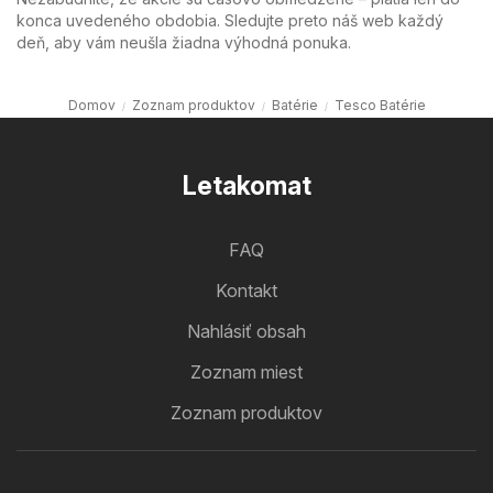
konca uvedeného obdobia. Sledujte preto náš web každý
deň, aby vám neušla žiadna výhodná ponuka.
Domov
Zoznam produktov
Batérie
Tesco Batérie
Letakomat
FAQ
Kontakt
Nahlásiť obsah
Zoznam miest
Zoznam produktov