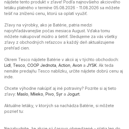
nájdete tento produkt v zľave! Podľa najnovšieho akciového
letáku platného v termíne 05.08.2026 - 11.08.2026 sa môžete
tešiť na zníženú cenu, ktorú sa oplatí využiť.
Zľavy na výrobky, ako je Batérie, patria medzi
najvyhľadávanejšie počas mesiaca August. Vďaka tomu
môžete nakupovať múdro a šetriť. Sledujeme za vás všetky
zľavy z obchodných reťazcov a každý deň aktualizujeme
prehľad cien.
Okrem Tesco nájdete Batérie v akcii aj v týchto obchodoch:
Lidl
,
Tesco
,
COOP Jednota
,
Action
,
Avon
a
JYSK
. Ak teda
nemáte predajňu Tesco nablízku, určite nájdete dobrú cenu aj
inde.
Chcete výhodne nakúpiť aj iné potraviny? Pozrite si aj tieto
zľavy:
Maslo
,
Mlieko
,
Pivo
,
Syr
a
Jogurt
.
Aktuálne letáky, v ktorých sa nachádza Batérie, si môžete
pozrieť tu:
Nezabudnite, že akcie sú časovo obmedzené – platia len do