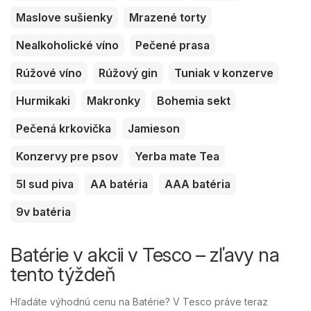
Maslove sušienky
Mrazené torty
Nealkoholické víno
Pečené prasa
Rúžové víno
Rúžový gin
Tuniak v konzerve
Hurmikaki
Makronky
Bohemia sekt
Pečená krkovička
Jamieson
Konzervy pre psov
Yerba mate Tea
5l sud piva
AA batéria
AAA batéria
9v batéria
Batérie v akcii v Tesco – zľavy na
tento týždeň
Hľadáte výhodnú cenu na Batérie? V Tesco práve teraz