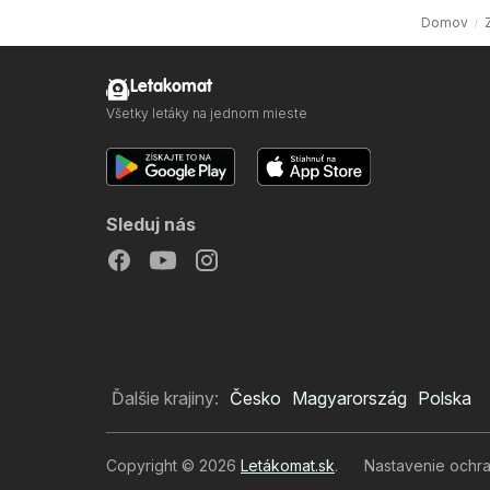
Domov
Letakomat
Všetky letáky na jednom mieste
Sleduj nás
Ďalšie krajiny:
Česko
Magyarország
Polska
Copyright © 2026
Letákomat.sk
.
Nastavenie ochr