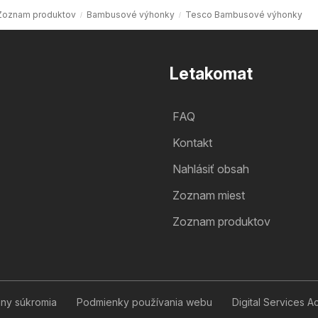
Zoznam produktov
Bambusové výhonky
Tesco Bambusové výhonky
Letakomat
FAQ
Kontakt
Nahlásiť obsah
Zoznam miest
Zoznam produktov
any súkromia
Podmienky používania webu
Digital Services A