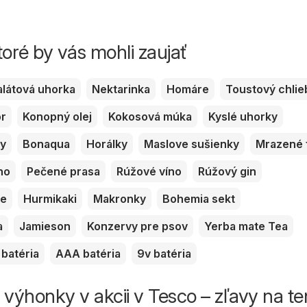
toré by vás mohli zaujať
alátová uhorka
Nektarinka
Homáre
Toustový chlie
or
Konopný olej
Kokosová múka
Kyslé uhorky
ky
Bonaqua
Horálky
Maslove sušienky
Mrazené 
no
Pečené prasa
Rúžové víno
Rúžový gin
ve
Hurmikaki
Makronky
Bohemia sekt
a
Jamieson
Konzervy pre psov
Yerba mate Tea
batéria
AAA batéria
9v batéria
ýhonky v akcii v Tesco – zľavy na te