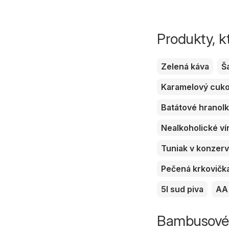
Produkty, k
Zelená káva
Š
Karamelový cuk
Batátové hranol
Nealkoholické ví
Tuniak v konzer
Pečená krkovičk
5l sud piva
AA 
Bambusové v