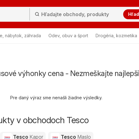
Hľad
e, nábytok, záhrada
Odev, obuv a šport
Drogéria, kozmetika
ové výhonky cena - Nezmeškajte najlepš
Pre daný výraz sme nenašli žiadne výsledky.
dukty v obchodoch Tesco
Tesco
Kapor
Tesco
Maslo