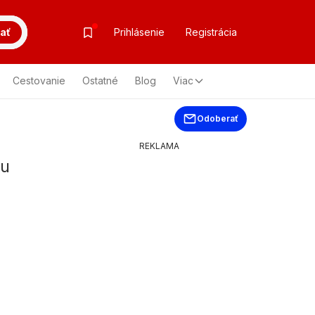
ať
Prihlásenie
Registrácia
Cestovanie
Ostatné
Blog
Viac
Odoberať
REKLAMA
iu