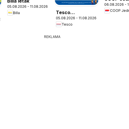
Billa leták
06.08.2026 - 
leták
05.08.2026 - 11.08.2026
COOP Jed
Tesco
Billa
05.08.2026 - 11.08.2026
Hypermarket -
6
Tesco
leták
REKLAMA