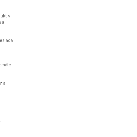
ukt v
sa
esiaca
nemáte
r
a
.