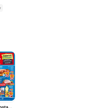
y
nota