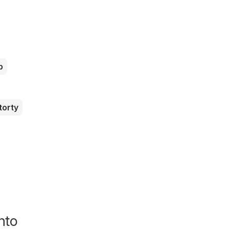
b
torty
nto