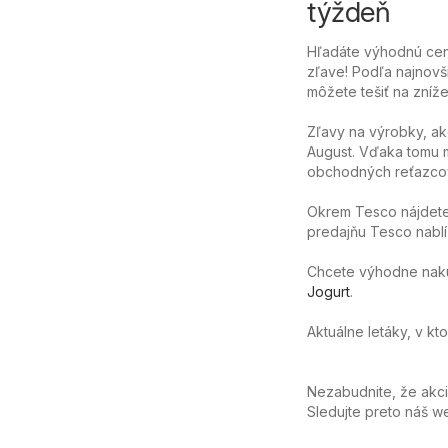
týždeň
Hľadáte výhodnú cen
zľave! Podľa najnovš
môžete tešiť na zníže
Zľavy na výrobky, a
August. Vďaka tomu m
obchodných reťazcov
Okrem Tesco nájdete
predajňu Tesco nablíz
Chcete výhodne nakúpi
Jogurt
.
Aktuálne letáky, v k
Nezabudnite, že akc
Sledujte preto náš 