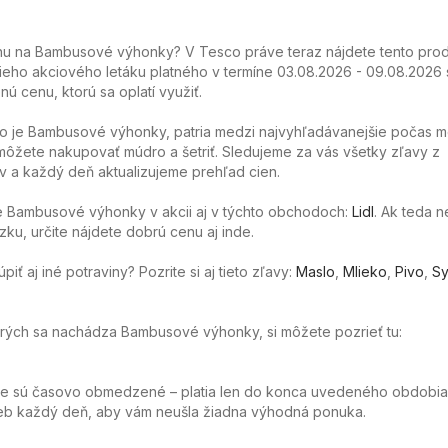
u na Bambusové výhonky? V Tesco práve teraz nájdete tento prod
ieho akciového letáku platného v termíne 03.08.2026 - 09.08.2026 
nú cenu, ktorú sa oplatí využiť.
ko je Bambusové výhonky, patria medzi najvyhľadávanejšie počas m
ôžete nakupovať múdro a šetriť. Sledujeme za vás všetky zľavy z
 a každý deň aktualizujeme prehľad cien.
 Bambusové výhonky v akcii aj v týchto obchodoch:
Lidl
. Ak teda 
ku, určite nájdete dobrú cenu aj inde.
ť aj iné potraviny? Pozrite si aj tieto zľavy:
Maslo
,
Mlieko
,
Pivo
,
Sy
torých sa nachádza Bambusové výhonky, si môžete pozrieť tu:
ie sú časovo obmedzené – platia len do konca uvedeného obdobia
web každý deň, aby vám neušla žiadna výhodná ponuka.