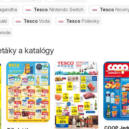
agandha
Tesco
Nintendo Switch
Tesco
Novin
kaki
Tesco
Voda
Tesco
Polievky
mole
táky a katalógy
COOP Jed