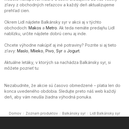
zľavy z obchodných reťazcov a každý deň aktualizujeme
prehľad cien.
Okrem Lidl nájdete Balkánsky syr v akcii aj v týchto
obchodoch:
Makos
a
Metro
. Ak teda nemáte predajňu Lidl
nablízku, určite nájdete dobrú cenu aj inde.
Chcete výhodne nakúpiť aj iné potraviny? Pozrite si aj tieto
zľavy:
Maslo
,
Mlieko
,
Pivo
,
Syr
a
Jogurt
.
Aktuálne letáky, v ktorých sa nachádza Balkánsky syr, si
môžete pozrieť tu:
Nezabudnite, že akcie sú časovo obmedzené – platia len do
konca uvedeného obdobia. Sledujte preto náš web každý
deň, aby vám neušla žiadna výhodná ponuka.
Domov
Zoznam produktov
Balkánsky syr
Lidl Balkánsky syr