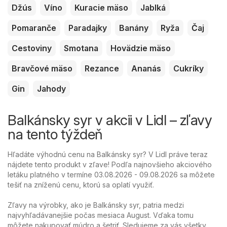
Džús
Víno
Kuracie mäso
Jablká
Pomaranče
Paradajky
Banány
Ryža
Čaj
Cestoviny
Smotana
Hovädzie mäso
Bravčové mäso
Rezance
Ananás
Cukríky
Gin
Jahody
Balkánsky syr v akcii v Lidl – zľavy
na tento týždeň
Hľadáte výhodnú cenu na Balkánsky syr? V Lidl práve teraz
nájdete tento produkt v zľave! Podľa najnovšieho akciového
letáku platného v termíne 03.08.2026 - 09.08.2026 sa môžete
tešiť na zníženú cenu, ktorú sa oplatí využiť.
Zľavy na výrobky, ako je Balkánsky syr, patria medzi
najvyhľadávanejšie počas mesiaca August. Vďaka tomu
môžete nakupovať múdro a šetriť. Sledujeme za vás všetky