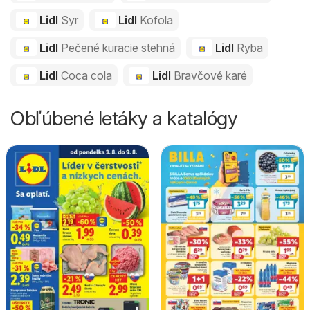
Lidl
Syr
Lidl
Kofola
Lidl
Pečené kuracie stehná
Lidl
Ryba
Lidl
Coca cola
Lidl
Bravčové karé
Obľúbené letáky a katalógy