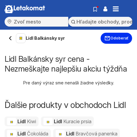
Letakomat
Lidl Balkánsky syr
Odoberať
Lidl Balkánsky syr cena -
Nezmeškajte najlepšiu akciu týždňa
Pre daný výraz sme nenašli žiadne výsledky.
Ďalšie produkty v obchodoch Lidl
Lidl
Kiwi
Lidl
Kuracie prsia
Lidl
Čokoláda
Lidl
Bravčová panenka