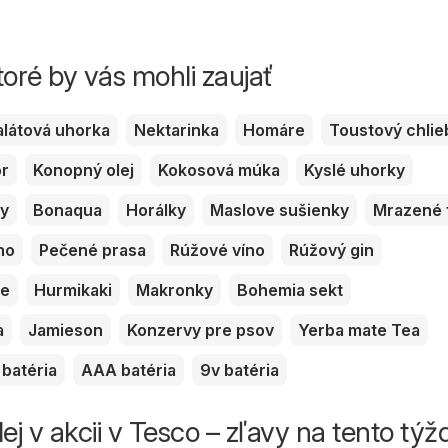
toré by vás mohli zaujať
alátová uhorka
Nektarinka
Homáre
Toustový chlie
or
Konopný olej
Kokosová múka
Kyslé uhorky
ky
Bonaqua
Horálky
Maslove sušienky
Mrazené 
no
Pečené prasa
Rúžové víno
Rúžový gin
ve
Hurmikaki
Makronky
Bohemia sekt
a
Jamieson
Konzervy pre psov
Yerba mate Tea
batéria
AAA batéria
9v batéria
ej v akcii v Tesco – zľavy na tento tý