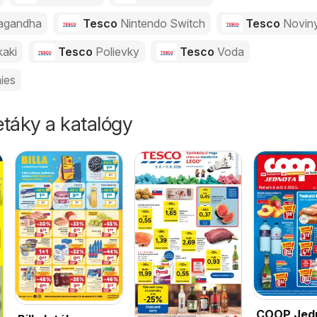
agandha
Tesco
Nintendo Switch
Tesco
Novin
kaki
Tesco
Polievky
Tesco
Voda
ies
táky a katalógy
COOP Jed