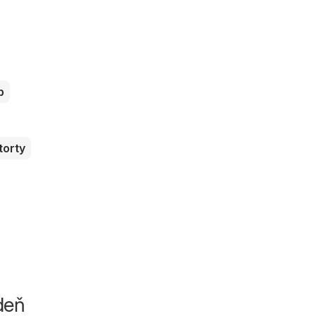
b
torty
ždeň