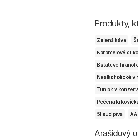
Produkty, k
Zelená káva
Š
Karamelový cuk
Batátové hranol
Nealkoholické ví
Tuniak v konzer
Pečená krkovičk
5l sud piva
AA 
Arašidový ol