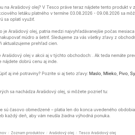
 na Arašidový olej? V Tesco práve teraz nájdete tento produkt v z
ciového letáku platného v termíne 03.08.2026 - 09.08.2026 sa môže
ú sa oplatí využiť.
o je Arašidový olej, patria medzi najvyhľadávanejšie počas mesiaca
akupovať múdro a šetriť. Sledujeme za vás všetky zľavy z obchod
 aktualizujeme prehľad cien.
Arašidový olej v akcii aj v týchto obchodoch: . Ak teda nemáte pre
e nájdete dobrú cenu aj inde.
ť aj iné potraviny? Pozrite si aj tieto zľavy:
Maslo
,
Mlieko
,
Pivo
,
Sy
orých sa nachádza Arašidový olej, si môžete pozrieť tu:
ie sú časovo obmedzené – platia len do konca uvedeného obdobia
web každý deň, aby vám neušla žiadna výhodná ponuka.
mov
Zoznam produktov
Arašidový olej
Tesco Arašidový olej