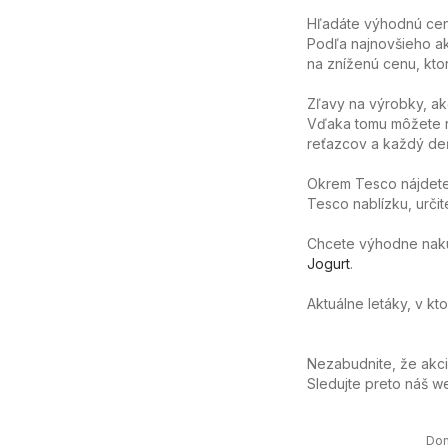
Hľadáte výhodnú cenu
Podľa najnovšieho ak
na zníženú cenu, ktor
Zľavy na výrobky, ak
Vďaka tomu môžete n
reťazcov a každý deň
Okrem Tesco nájdete 
Tesco nablízku, určit
Chcete výhodne nakúpi
Jogurt
.
Aktuálne letáky, v kt
Nezabudnite, že akc
Sledujte preto náš 
Do