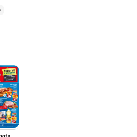
y
nota