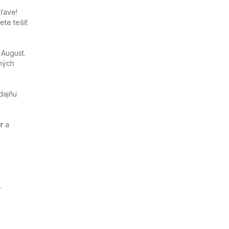
ľave!
te tešiť
 August.
ných
dajňu
r
a
.