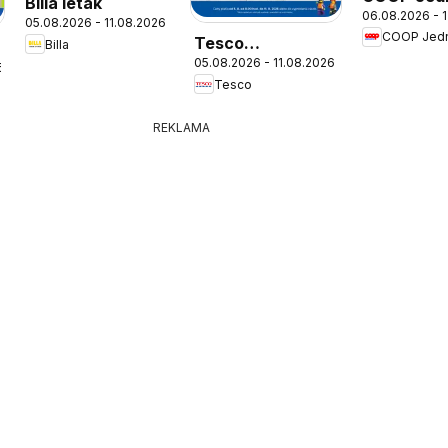
Billa leták
06.08.2026 - 
leták
05.08.2026 - 11.08.2026
COOP Jed
Tesco
Billa
05.08.2026 - 11.08.2026
Hypermarket -
6
Tesco
leták
REKLAMA