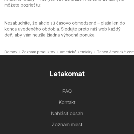
môžete pozrieť tu:
Nezabudnite, že akcie sú časovo obmedzené – platia len do
konca uvedeného obdobia. Sledujte preto náš web každý
deň, aby vám neušla žiadna výhodná ponuka.
Domov
Zoznam produktov
Americké zemiaky
Tesco Americké zem
Letakomat
FAQ
Kontakt
Nahlásiť obsah
Zoznam miest