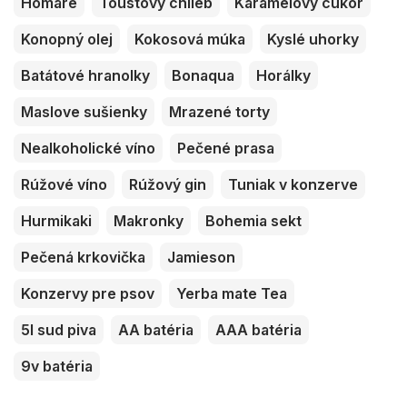
Homáre
Toustový chlieb
Karamelový cukor
Konopný olej
Kokosová múka
Kyslé uhorky
Batátové hranolky
Bonaqua
Horálky
Maslove sušienky
Mrazené torty
Nealkoholické víno
Pečené prasa
Rúžové víno
Rúžový gin
Tuniak v konzerve
Hurmikaki
Makronky
Bohemia sekt
Pečená krkovička
Jamieson
Konzervy pre psov
Yerba mate Tea
5l sud piva
AA batéria
AAA batéria
9v batéria