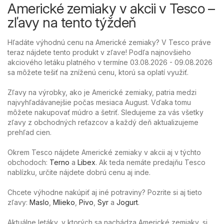
Americké zemiaky v akcii v Tesco –
zľavy na tento týždeň
Hľadáte výhodnú cenu na Americké zemiaky? V Tesco práve
teraz nájdete tento produkt v zľave! Podľa najnovšieho
akciového letáku platného v termíne 03.08.2026 - 09.08.2026
sa môžete tešiť na zníženú cenu, ktorú sa oplatí využiť.
Zľavy na výrobky, ako je Americké zemiaky, patria medzi
najvyhľadávanejšie počas mesiaca August. Vďaka tomu
môžete nakupovať múdro a šetriť. Sledujeme za vás všetky
zľavy z obchodných reťazcov a každý deň aktualizujeme
prehľad cien.
Okrem Tesco nájdete Americké zemiaky v akcii aj v týchto
obchodoch:
Terno
a
Libex
. Ak teda nemáte predajňu Tesco
nablízku, určite nájdete dobrú cenu aj inde.
Chcete výhodne nakúpiť aj iné potraviny? Pozrite si aj tieto
zľavy:
Maslo
,
Mlieko
,
Pivo
,
Syr
a
Jogurt
.
Aktuálne letáky, v ktorých sa nachádza Americké zemiaky, si