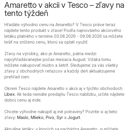
Amaretto v akcii v Tesco – zľavy na
tento týždeň
Hľadáte výhodnú cenu na Amaretto? V Tesco práve teraz
nájdete tento produkt v zľave! Podľa najnovšieho akciového
letáku platného v termíne 03.08.2026 - 09.08.2026 sa môžete
tešiť na zníženú cenu, ktorú sa oplatí využiť.
Zľavy na výrobky, ako je Amaretto, patria medzi
najvyhľadávanejšie počas mesiaca August. Vďaka tomu
môžete nakupovať múdro a šetriť. Sledujeme za vás všetky
zľavy z obchodných reťazcov a každý deň aktualizujeme
prehľad cien.
Okrem Tesco nájdete Amaretto v akcii aj v týchto obchodoch:
Libex
. Ak teda nemáte predajňu Tesco nablízku, určite nájdete
dobrú cenu aj inde.
Chcete výhodne nakúpiť aj iné potraviny? Pozrite si aj tieto
zľavy:
Maslo
,
Mlieko
,
Pivo
,
Syr
a
Jogurt
.
Aktuálne letáky, v ktorých sa nachádza Amaretto, si môžete