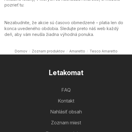
pozrieť tu:
Nezabudnite, že akcie sú časovo obmedzené – platia len do
konca uvedeného obdobia. Sledujte preto náš web každý
deň, aby vám neušla žiadna výhodná ponuka.
Domov
Zoznam produktov
Amaretto
Tesco Amaretto
Letakomat
FAQ
Kontakt
Nahlásiť obsah
Zoznam miest