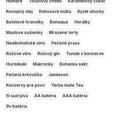
Homáre
Toustový chlieb
Karamelový cukor
Konopný olej
Kokosová múka
Kyslé uhorky
Batátové hranolky
Bonaqua
Horálky
Maslove sušienky
Mrazené torty
Nealkoholické víno
Pečené prasa
Rúžové víno
Rúžový gin
Tuniak v konzerve
Hurmikaki
Makronky
Bohemia sekt
Pečená krkovička
Jamieson
Konzervy pre psov
Yerba mate Tea
5l sud piva
AA batéria
AAA batéria
9v batéria